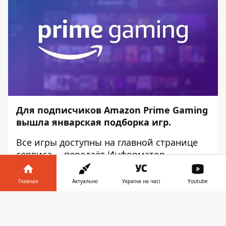
Для подписчиков Amazon Prime Gaming
вышла январская подборка игр.
Все игры доступны на главной
странице
сервиса
, – передаёт
Информатор
.
Подписчики сервиса могут получить все
Главная
Актуально
Україна на часі
Youtube
указанные игры. Игры предлагаются
довольно интересные. Среди
Информатор в
Скачать
интересностей, Origin-версия Star Wars
телефоне
👉
Jedi: Fallen Order и EGS-версии Total War: