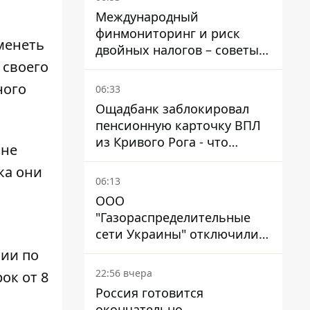
Международный
финмониторинг и риск
менеть
двойных налогов – советы
 своего
украинцам в Польше
ного
06:33
Ощадбанк заблокировал
пенсионную карточку ВПЛ
из Кривого Рога - что
 не
решил суд
ка они
06:13
ООО
"Газораспределительные
сети Украины" отключили
львовянке газ - что решил
нии по
суд
22:56 вчера
ок от 8
Россия готовится
окончательно