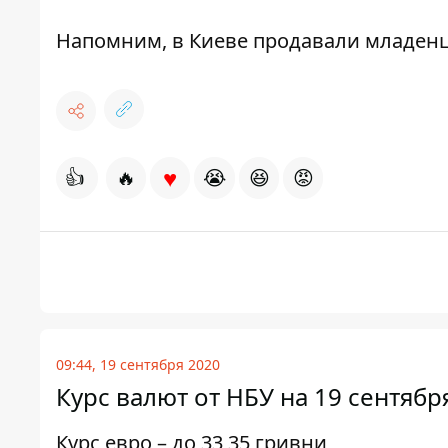
Напомним, в Киеве
продавали младен
♥
👍
🔥
😭
😆
😡
09:44, 19 сентября 2020
Курс валют от НБУ на 19 сентяб
Курс евро – до 33,35 гривни