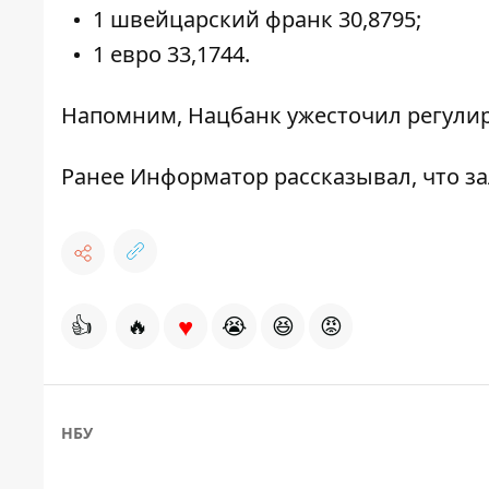
1 швейцарский франк 30,8795;
1 евро 33,1744.
Напомним, Нацбанк
ужесточил регули
Ранее
Информатор
рассказывал,
что з
♥
👍
🔥
😭
😆
😡
НБУ