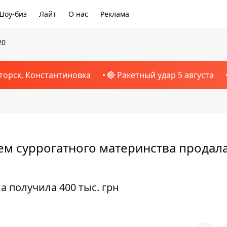
Шоу-биз
Лайт
О нас
Реклама
20
торск, Константиновка
🔴 Ракетный удар 5 августа
м суррогатного материнства продал
 получила 400 тыс. грн