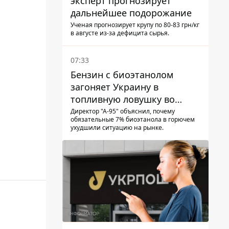
эксперт прогнозирует
дальнейшее подорожание
Ученая прогнозирует крупу по 80-83 грн/кг
в августе из-за дефицита сырья.
07:33
Бензин с биоэтанолом
загоняет Украину в
топливную ловушку во
время войны - Сергей Куюн
Директор "А-95" объяснил, почему
обязательные 7% биоэтанола в горючем
ухудшили ситуацию на рынке.