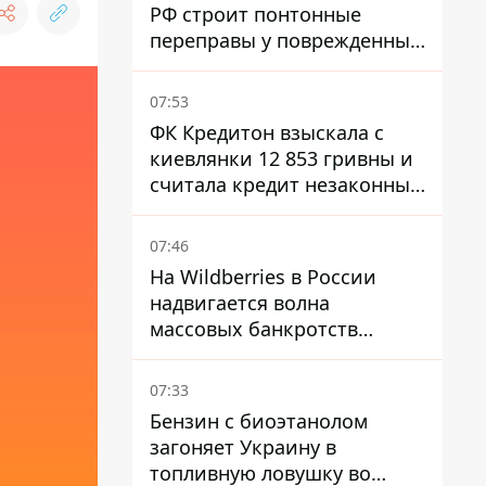
РФ строит понтонные
переправы у поврежденных
мостов на ТОТ
07:53
ФК Кредитон взыскала с
киевлянки 12 853 гривны и
считала кредит незаконным
- что решил суд
07:46
На Wildberries в России
надвигается волна
массовых банкротств
продавцов - Reuters
07:33
Бензин с биоэтанолом
загоняет Украину в
топливную ловушку во