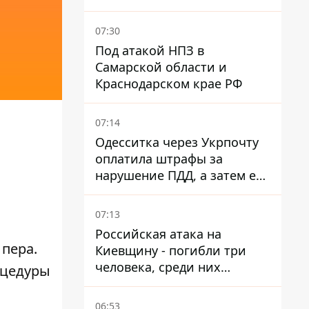
время войны - Сергей Куюн
07:30
Под атакой НПЗ в
Самарской области и
Краснодарском крае РФ
07:14
Одесситка через Укрпочту
оплатила штрафы за
нарушение ПДД, а затем ее
счета заблокировали - в
чем причина и что решил
07:13
суд
Российская атака на
пера.
Киевщину - погибли три
человека, среди них
оцедуры
ребенок 2022 года
рождения
06:53