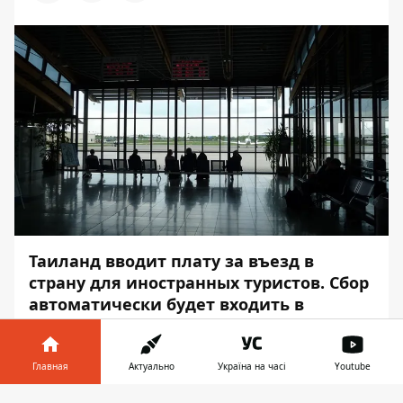
Таиланд вводит плату за въезд в
страну для иностранных туристов. Сбор
автоматически будет входить в
стоимость авиабилетов.
Об этом сообщает
Информатор
со
Главная
Актуально
Україна на часі
Youtube
ссылкой на
Bangkok Post
.