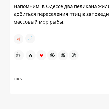
Напомним, в Одессе два пеликана жил
добиться переселения птиц в заповед
массовый мор рыбы
.
♥
👍
🔥
😭
😆
😡
ГПСУ