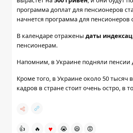
вырастет на
500 гривен
, и они будут 
программа доплат для пенсионеров ста
начнется программа для пенсионеров с
В календаре отражены
даты индексац
пенсионерам.
Напомним, в Украине
подняли пенсии 
Кроме того, в Украине
около 50 тысяч 
кадров в стране стоит очень остро, в т
♥
👍
🔥
😭
😆
😡