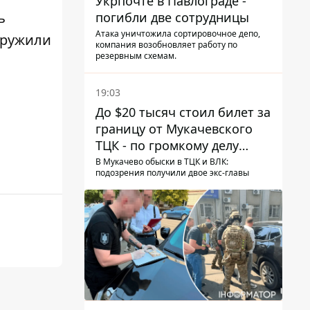
Укрпочте в Павлограде -
ь
погибли две сотрудницы
Атака уничтожила сортировочное депо,
аружили
компания возобновляет работу по
резервным схемам.
19:03
До $20 тысяч стоил билет за
границу от Мукачевского
ТЦК - по громкому делу
первые подозрения
В Мукачево обыски в ТЦК и ВЛК:
подозрения получили двое экс-главы
получили двое бывших
руководителей