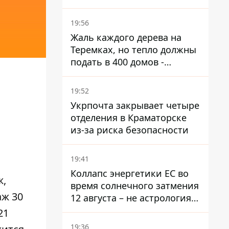
поселком не подтвержден
19:56
Жаль каждого дерева на
Теремках, но тепло должны
подать в 400 домов -
депутат Киевсовета
19:52
Укрпочта закрывает четыре
отделения в Краматорске
из-за риска безопасности
19:41
Коллапс энергетики ЕС во
ж,
время солнечного затмения
аж 30
12 августа – не астрология,
в Брюсселе готовятся к
21
экстренным мероприятиям
19:36