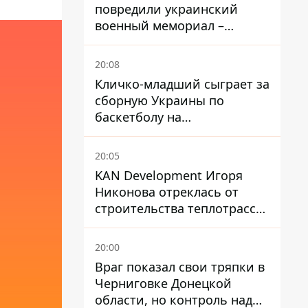
повредили украинский
военный мемориал –
посольство отреагировало
20:08
Кличко-младший сыграет за
сборную Украины по
баскетболу на
квалификации ЧМ-2027
20:05
KAN Development Игоря
Никонова отреклась от
строительства теплотрассы
на Теремках
20:00
Враг показал свои тряпки в
Черниговке Донецкой
области, но контроль над