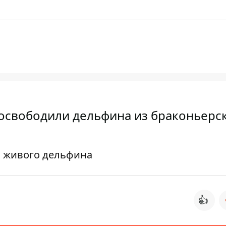
освободили дельфина из браконьерс
х живого дельфина
👍