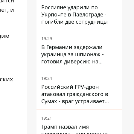
жится
Россияне ударили по
ет, и
Укрпочте в Павлограде -
погибли две сотрудницы
щим
19:29
В Германии задержали
украинца за шпионаж -
готовил диверсию на
военном предприятии
ских
19:24
Российский FPV-дрон
атаковал гражданского в
Сумах - враг устраивает
охоту на людей в городах
19:21
Трамп назвал имя
преемника - оно хорошо