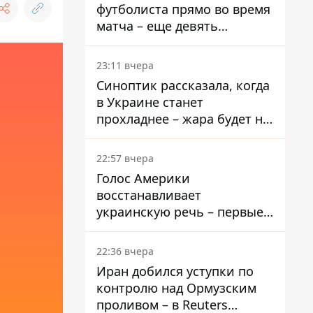
футболиста прямо во время
матча – еще девять
пострадали
23:11 вчера
Синоптик рассказала, когда
в Украине станет
прохладнее – жара будет не
долго
22:57 вчера
Голос Америки
восстанавливает
украинскую речь – первые
эфиры ожидаются на
следующей неделе
22:36 вчера
Иран добился уступки по
контролю над Ормузским
проливом – в Reuters