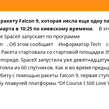
ракету Falcon 9, которая несла еще одну 
 марта в 10:25 по киевскому времени.
В эт
е SpaceX запускает по программе
am
. Об этом сообщает
Информатор Tech
с
Ракета стартовала со стартовой площадки 39
Флориде. SpaceX запустила уже девятнадцат
остояла из 60 спутников. Как и во время пред
биту с помощью ракеты Falcon 9, первая сту
плавучей платформы “Of Course I Still Love Y