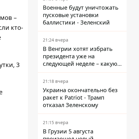
Военные будут уничтожать
пусковые установки
ммов –
баллистики - Зеленский
сли кто-
е
21:24 вчера
В Венгрии хотят избрать
президента уже на
следующей неделе – какую
утки, 3
дату предлагают
21:18 вчера
Украина окончательно без
е
ракет к Patriot - Трамп
отказал Зеленскому
21:15 вчера
В Грузии 5 августа
произошел новый