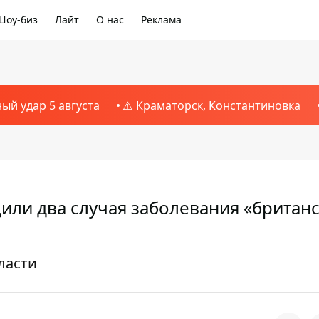
Шоу-биз
Лайт
О нас
Реклама
ный удар 5 августа
⚠️ Краматорск, Константиновка
или два случая заболевания «британ
ласти