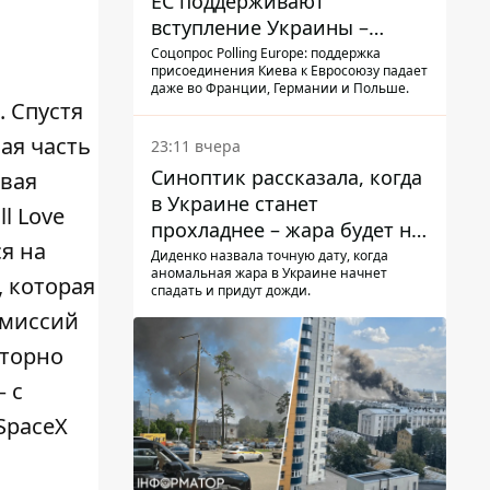
ЕС поддерживают
вступление Украины –
результаты опроса
Соцопрос Polling Europe: поддержка
присоединения Киева к Евросоюзу падает
даже во Франции, Германии и Польше.
. Спустя
ая часть
23:11 вчера
Синоптик рассказала, когда
рвая
в Украине станет
l Love
прохладнее – жара будет не
ся на
долго
Диденко назвала точную дату, когда
аномальная жара в Украине начнет
, которая
спадать и придут дожди.
 миссий
вторно
 с
SpaceX