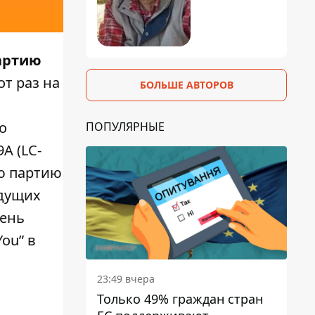
партию
от раз на
БОЛЬШЕ АВТОРОВ
о
ПОПУЛЯРНЫЕ
A (LC-
ую партию
ыдущих
пень
ou” в
23:49 вчера
Только 49% граждан стран