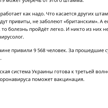
19 может уберечь от этого штамма.
работает как надо. Что касается других шта
дут привиты, не заболеют «британским». А е
то болезнь пройдёт легко. И никто из них н
вирусолог.
аине привили 9 568 человек
. За прошедшие с
.
кая система Украины готова к третьей волн
коронавируса поможет вакцинация.