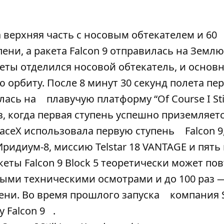
а верхняя часть с носовым обтекателем и 60
ени, а ракета Falcon 9 отправилась на Землю
кеты отделился носовой обтекатель, и основн
 орбиту. После 8 минут 30 секунд полета пе
лась на
плавучую платформу “Of Course I Stil
аз, когда первая ступень успешно приземляет
paceX использовала первую ступень
Falcon 9
ридиум-8, миссию Telstar 18 VANTAGE и пять
кеты Falcon 9 Block 5 теоретически может по
ными техническими осмотрами и до 100 раз —
ени. Во время прошлого запуска
компания 
 Falcon 9
.