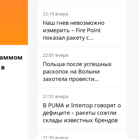
раскрыли детали
22:19 вчера
Наш гнев невозможно
измерить – Fire Point
показал ракету с
загадочной отметкой 723
22:05 вчера
аммом
Польша после успешных
в
раскопок на Волыни
захотела провести
эксгумацию в новых местах
21:51 вчера
В PUMA и Intertop говорят о
дефиците – ракеты сожгли
склады известных брендов
21:35 вчера