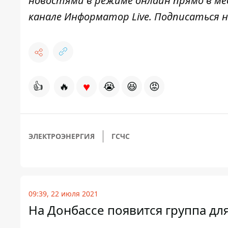
новостями в режиме онлайн прямо в ме
канале
Информатор Live
. Подписаться н
♥
👍
🔥
😭
😆
😡
ЭЛЕКТРОЭНЕРГИЯ
ГСЧС
09:39, 22 июля 2021
На Донбассе появится группа д