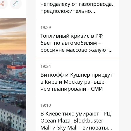
неподалеку от газопровода,
предположительно
украинский - Минобороны
страны
19:29
Топливный кризис в РФ
бьет по автомобилям –
россияне массово жалуются
на поломки из-за
некачественного бензина
19:24
Виткофф и Кушнер приедут
в Киев и Москву раньше,
чем планировали - СМИ
19:10
В Киеве тихо умирают ТРЦ
Ocean Plaza, Blockbuster
Mall и Sky Mall - виноваты