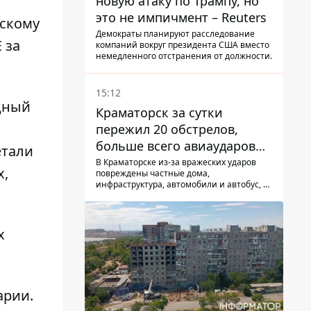
новую атаку по Трампу, но
это не импичмент – Reuters
ескому
Демократы планируют расследование
 за
компаний вокруг президента США вместо
немедленного отстранения от должности.
15:12
дный
Краматорск за сутки
пережил 20 обстрелов,
больше всего авиаударов
етали
КАБ-250
В Краматорске из-за вражеских ударов
х,
повреждены частные дома,
инфраструктура, автомобили и автобус, а
всего за сутки на Донетчине погиб один
человек и еще 15 получили ранения
х
арии
.