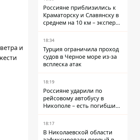
Россияне приблизились к
Краматорску и Славянску в
среднем на 10 км – эксперт
предупредил об усилении
наступления
18:34
 ветра и
Турция ограничила проход
судов в Черное море из-за
яжести
всплеска атак
18:19
Россияне ударили по
рейсовому автобусу в
Никополе – есть погибший
и раненые
18:17
В Николаевской области
зафиксировали первый в