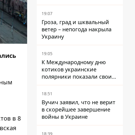
ленивые менеджеры и
каннибализм
19:07
Гроза, град и шквальный
ветер – непогода накрыла
Украину
19:05
ались
К Международному дню
котиков украинские
полярники показали своих
йным
полярников в Антарктиде
18:51
Вучич заявил, что не верит
в скорейшее завершение
войны в Украине
тов в 8
евская
18:39