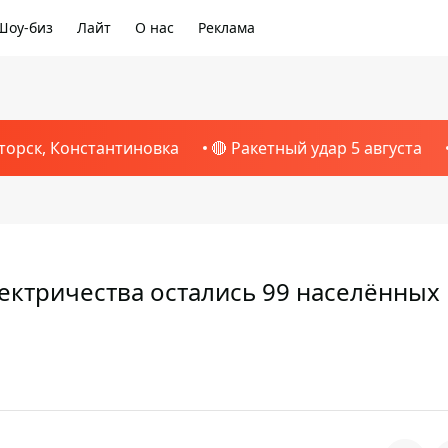
Шоу-биз
Лайт
О нас
Реклама
торск, Константиновка
🔴 Ракетный удар 5 августа
лектричества остались 99 населённых