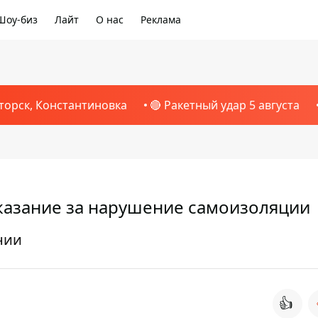
Шоу-биз
Лайт
О нас
Реклама
торск, Константиновка
🔴 Ракетный удар 5 августа
казание за нарушение самоизоляции
нии
👍