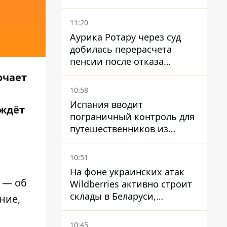
11:20
Аурика Ротару через суд
добилась перерасчета
пенсии после отказа
Пенсионного фонда
очает
10:58
Испания вводит
 ждёт
пограничный контроль для
путешественников из
Италии из-за
миграционного конфликта
10:51
На фоне украинских атак
 — об
Wildberries активно строит
склады в Беларуси,
ние,
Казахстане, Узбекистане
10:45