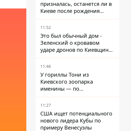
призналась, останется ли в
Киеве после рождения
ребенка
11:52
Это был обычный дом -
Зеленский о кровавом
ударе дронов по Киевщине,
где погибли дедушка,
бабушка и их малолетний
11:46
внук
У гориллы Тони из
Киевского зоопарка
именины — по
человеческим меркам ему
уже больше 90 лет
11:27
США ищет потенциального
нового лидера Кубы по
примеру Венесуэлы