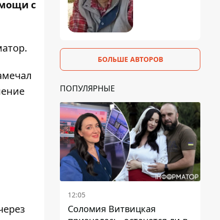
омощи с
атор
.
БОЛЬШЕ АВТОРОВ
замечал
ПОПУЛЯРНЫЕ
шение
12:05
через
Соломия Витвицкая