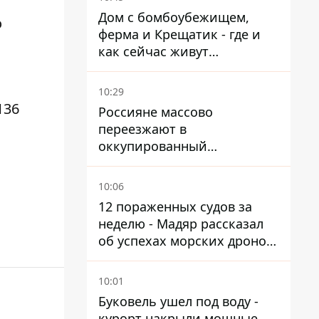
Дом с бомбоубежищем,
о
ферма и Крещатик - где и
как сейчас живут
украинские знаменитости
10:29
136
Россияне массово
переезжают в
оккупированный
Мариуполь, а местных
оставляют без жилья
10:06
12 пораженных судов за
неделю - Мадяр рассказал
об успехах морских дронов
в Черном и Азовском морях
10:01
Буковель ушел под воду -
курорт накрыли мощные