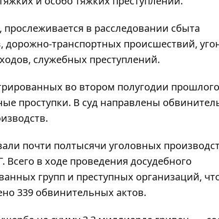
тяжких и особо тяжких преступлений.
, прослеживается в расследовании сбыта
в, дорожно-транспортных происшествий, уго
оходов, служебных преступлений.
стрированных во втором полугодии прошлого
ные проступки. В суд направлены обвините
оизводств.
вали почти полтысячи уголовных производств
. Всего в ходе проведения досудебного
анных групп и преступных организаций, что
лено 339 обвинительных актов.