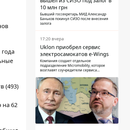
вышел из СИЗО под залог в
10 млн грн
Бывший госсекретарь МИД Александр
Баньков покинул СИЗО после внесения
залога
нов
17:20 вчера
Uklon приобрел сервис
 года
электросамокатов e-Wings
льные
Компания создает отдельное
подразделение Micromobility, которое
возглавят соучредители сервиса
самокатов.
 (493)
 на 62