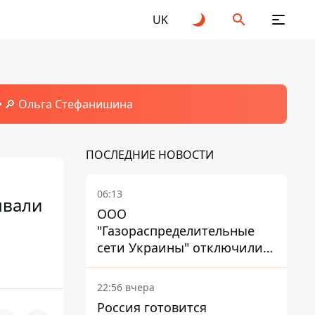
UK
🔎 Ольга Стефанишина
ПОСЛЕДНИЕ НОВОСТИ
06:13
ывали
ООО
"Газораспределительные
сети Украины" отключили
львовянке газ - что решил
суд
22:56 вчера
Россия готовится