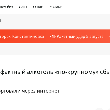
Шоу-биз
Лайт
О нас
Реклама
1
торск, Константиновка
🔴 Ракетный удар 5 августа
афактный алкоголь «по-крупному» сб
орговали через интернет