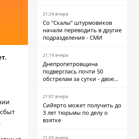
км от Украины
21:24 вчера
Со "Скалы" штурмовиков
начали переводить в другие
подразделения - СМИ
21:19 вчера
т.
Днепропетровщина
подверглась почти 50
обстрелам за сутки - двое
погибших, шесть
пострадавших
21:07 вчера
нии
Сийярто может получить до
 сбыт
3 лет тюрьмы по делу о
взятке
.
21:03 вчера