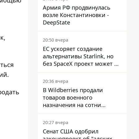
помощью
Армия РФ продвинулась
возле Константиновки -
DeepState
к,
20:50 вчера
ЕС ускоряет создание
альтернативы Starlink, но
без SpaceX проект может не
ться
обойтись
ий.
20:36 вчера
В Wildberries продали
родать
товаров военного
назначения на сотни
миллионов, но удары ВСУ
изменили ситуацию
20:27 вчера
Сенат США одобрил
законопроект об "адских