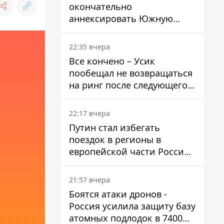
окончательно
аннексировать Южную
Осетию – страны НАТО
обеспокоены
22:35 вчера
Все кончено – Усик
пообещал не возвращаться
на ринг после следующего
боя
22:17 вчера
Путин стал избегать
поездок в регионы в
европейской части России,
куда регулярно долетают
дроны
21:57 вчера
Боятся атаки дронов -
Россия усилила защиту базу
атомных подлодок в 7400