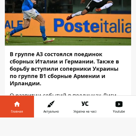
В группе А3 состоялся поединок
сборных Италии и Германии. Также в
борьбу вступили соперники Украины
по группе В1 сборные Армении и
Ирландии.
О развитии событий в поединках Лиги
наций сообщает
Информатор
.
Главная
Актуально
Україна на часі
Youtube
В субботу, 4 июня, в четырёх группах Лиги
наций состоялись поединки первого тура.
Информатор в
Скачать
В центральном противостоянии дня
телефоне
👉