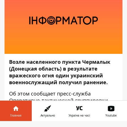
Возле населенного пункта Чермалык
(Донецкая область) в результате
вражеского огня один украинский
военнослужащий получил ранение.
Об этом сообщает пресс-служба
Оперативно-тактической группировки
«Восток»
, — передаёт
Информатор
.
Главная
Актуально
Україна на часі
Youtube
«Сегодня, 28 декабря, российские
оккупационные войска в очередной раз