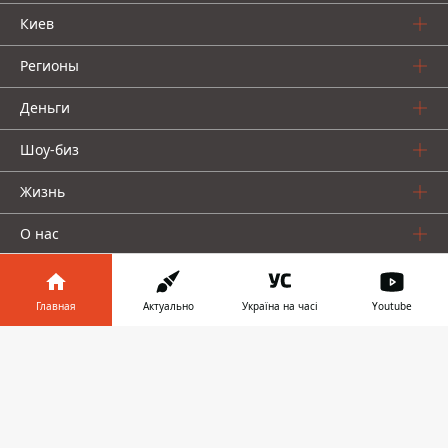
Киев
Регионы
Деньги
Шоу-биз
Жизнь
О нас
Главная
Актуально
Україна на часі
Youtube
Информатор в
Скачать
телефоне
👉
Информатор проекты
Столица
Ваши финансы
Авто
Geek