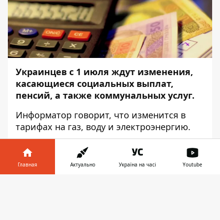
Украинцев с 1 июля ждут изменения,
касающиеся
социальных выплат,
пенсий
, а также коммунальных услуг.
Информатор
говорит, что изменится в
тарифах на газ, воду и электроэнергию.
Тарифы на газ
Так, по причине несостоятельности
Главная
Актуально
Україна на часі
Youtube
многих газсбытов выполнить условия
Информатор в
«Нафтогаза» по закупке дешёвого газа для
Скачать
телефоне
👉
населения, последний стал поставщиком
газа для 8,8 млн хозяйств. Эти