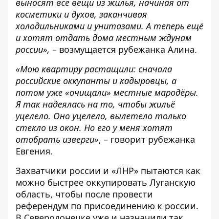
выносят все вещи из жилья, начиная от
косметики и духов, заканчивая
холодильниками и унитазами. А теперь ещё
и хотят отдать дома местным ждунам
россии»,
– возмущается рубежанка Алина.
«Мою квартиру растащили: сначала
российские оккупанты и кадыровцы, а
потом уже «очищали» местные мародёры.
Я так надеялась на то, чтобы жильё
уцелело. Оно уцелело, вылетело только
стекло из окон. Но его у меня хотят
отобрать изверги»
, – говорит рубежанка
Евгения.
Захватчики россии и «ЛНР» пытаются как
можно быстрее оккупировать Луганскую
область, чтобы после провести
референдум по присоединению к россии.
В Северодонецке уже и назначили так