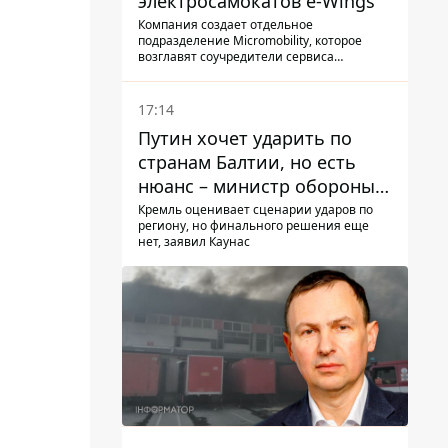
электросамокатов e-Wings
Компания создает отдельное
подразделение Micromobility, которое
возглавят соучредители сервиса
самокатов.
17:14
Путин хочет ударить по
странам Балтии, но есть
нюанс – министр обороны
Литвы сделал заявление
Кремль оценивает сценарии ударов по
региону, но финального решения еще
нет, заявил Каунас