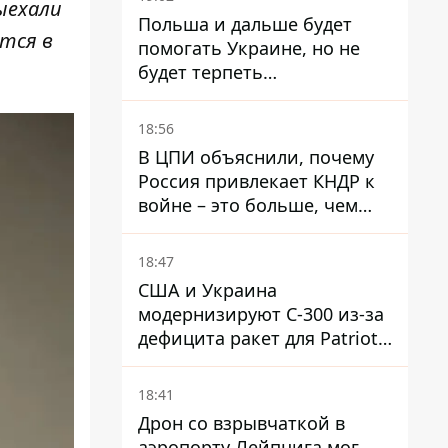
ыехали
Польша и дальше будет
тся в
помогать Украине, но не
будет терпеть
"бандеровскую символику" -
Навроцкий
18:56
В ЦПИ объяснили, почему
Россия привлекает КНДР к
войне – это больше, чем
ракеты
18:47
США и Украина
модернизируют С-300 из-за
дефицита ракет для Patriot -
СМИ
18:41
Дрон со взрывчаткой в ​​
аэропорту Лейпцига мог