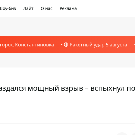
Шоу-биз
Лайт
О нас
Реклама
торск, Константиновка
🔴 Ракетный удар 5 августа
аздался мощный взрыв – вспыхнул п