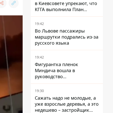
в Киевсовете упрекают, что
КГГА выполнила План
устойчивости на 20%
19:42
Во Львове пассажиры
маршрутки подрались из-за
русского языка
19:42
Фигурантка пленок
Миндича вошла в
руководство
стратегического
госпредприятия - работала
19:30
в Энергоатоме и была
Сажать надо не молодые, а
заместителем Галущенко
уже взрослые деревья, а это
недешево – застройщик