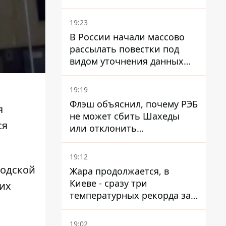
Никонов
19:23
В России начали массово
рассылать повестки под
видом уточнения данных
для набора контрактников
19:19
Флэш объяснил, почему РЭБ
я
не может сбить Шахеды
ся
или отклонить
баллистические ракеты
19:12
родской
Жара продолжается, в
Киеве - сразу три
ких
температурных рекорда за
день
19:02