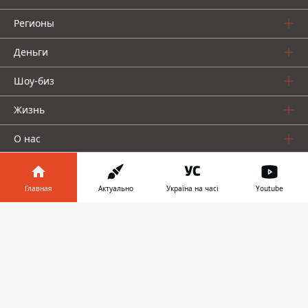
Регионы
Деньги
Шоу-биз
Жизнь
О нас
Главная
Актуально
Україна на часі
Youtube
Информатор в
Скачать
телефоне
👉
Информатор проекты
Столица
Ваши финансы
Авто
Geek
© 2016-2026 Informator