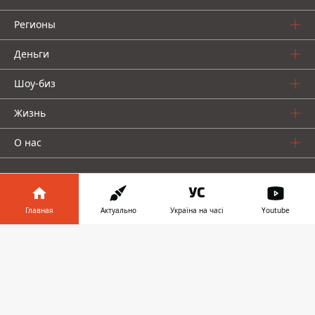
Регионы
Деньги
Шоу-биз
Жизнь
О нас
Главная
Актуально
Україна на часі
Youtube
Информатор в
Информатор проекты
Скачать
телефоне
👉
Столица
Ваши финансы
Авто
Geek
© 2016-2026 Informator