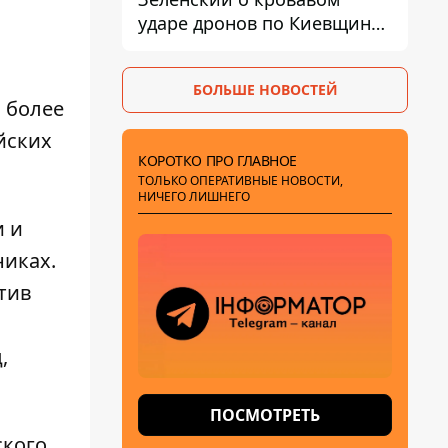
ударе дронов по Киевщине,
где погибли дедушка,
бабушка и их малолетний
БОЛЬШЕ НОВОСТЕЙ
внук
 более
йских
КОРОТКО ПРО ГЛАВНОЕ
ТОЛЬКО ОПЕРАТИВНЫЕ НОВОСТИ,
НИЧЕГО ЛИШНЕГО
и и
никах.
тив
,
ПОСМОТРЕТЬ
ского