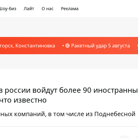
Шоу-биз
Лайт
О нас
Реклама
торск, Константиновка
🔴 Ракетный удар 5 августа
в россии войдут более 90 иностранн
 что известно
нных компаний, в том числе из Поднебесной