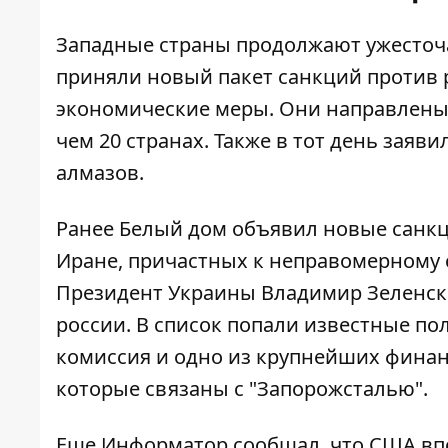
Западные страны продолжают ужесточат
приняли новый пакет санкций
против 
экономические меры. Они направлены 
чем 20 странах. Также в тот день заяв
алмазов.
Ранее Белый дом объявил
новые санкц
Иране
, причастных к неправомерному
Президент Украины Владимир Зеленск
россии
. В список попали известные п
комиссия и одно из крупнейших финанс
которые
связаны с "Запорожсталью"
.
Еще Информатор сообщал, что
США вп