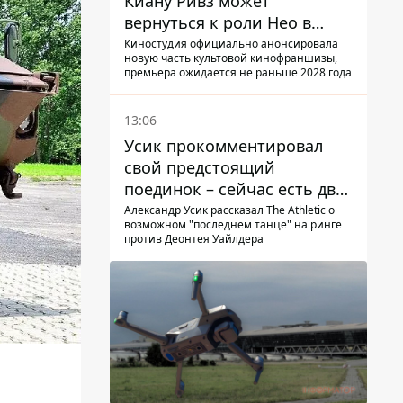
Киану Ривз может
вернуться к роли Нео в
пятой части
Киностудия официально анонсировала
новую часть культовой кинофраншизы,
премьера ожидается не раньше 2028 года
13:06
Усик прокомментировал
свой предстоящий
поединок – сейчас есть два
варианта
Александр Усик рассказал The Athletic о
возможном "последнем танце" на ринге
против Деонтея Уайлдера