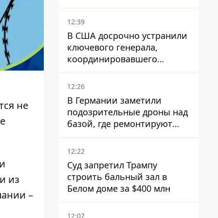
12:39
В США досрочно устранили
ключевого генерала,
координировавшего
поддержку Украины -
причину умалчивают
12:26
В Германии заметили
тся не
подозрительные дроны над
ве
базой, где ремонтируют
Patriot - СМИ
12:22
и
Суд запретил Трампу
строить бальный зал в
и из
Белом доме за $400 млн
пании –
12:07