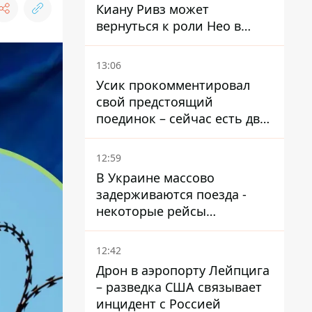
Киану Ривз может
вернуться к роли Нео в
пятой части
13:06
Усик прокомментировал
свой предстоящий
поединок – сейчас есть два
варианта
12:59
В Украине массово
задерживаются поезда -
некоторые рейсы
опаздывают более чем на
12 часов
12:42
Дрон в аэропорту Лейпцига
– разведка США связывает
инцидент с Россией