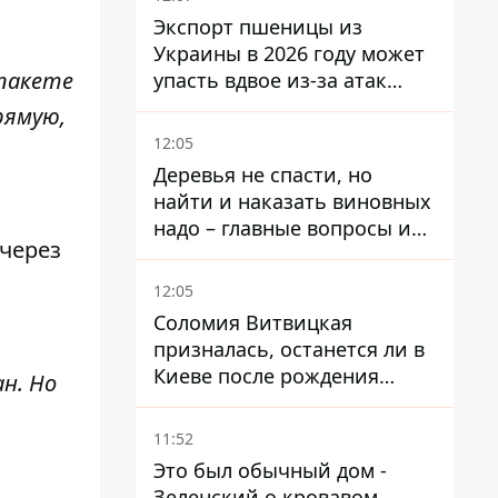
Экспорт пшеницы из
Украины в 2026 году может
 пакете
упасть вдвое из-за атак
россиян по портам
рямую,
12:05
Деревья не спасти, но
найти и наказать виновных
надо – главные вопросы и
 через
выводы из конфликта на
Теремках
12:05
Соломия Витвицкая
призналась, останется ли в
Киеве после рождения
н. Но
ребенка
11:52
Это был обычный дом -
Зеленский о кровавом