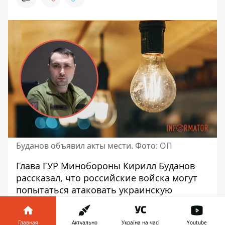
Буданов объявил акты мести. Фото: ОП
Глава ГУР Минобороны Кирилл Буданов
рассказал, что российские войска
могут
попытаться атаковать
украинскую
энергетическую инфраструктуру. Однако
если они отважатся это сделать, то
Главная
Актуально
Україна на часі
Youtube