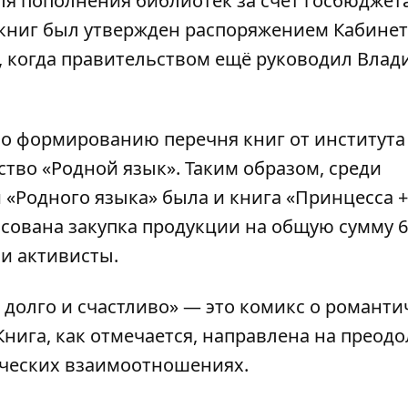
я пополнения библиотек за счет госбюджета
ь книг был утвержден распоряжением Кабине
а, когда правительством ещё руководил Вла
по формированию перечня книг от института
тво «Родной язык». Таким образом, среди
«Родного языка» была и книга «Принцесса +
ласована закупка продукции на общую сумму 
ли активисты.
 долго и счастливо» — это комикс о романти
нига, как отмечается, направлена на преод
еческих взаимоотношениях.