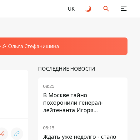
UK
🔎 Ольга Стефанишина
ПОСЛЕДНИЕ НОВОСТИ
08:25
В Москве тайно
похоронили генерал-
лейтенанта Игоря
Иерусалимова – мог
погибнуть от взрыва в
08:15
ресторане
Ждать уже недолго - стало