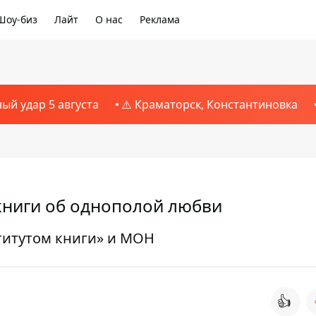
Шоу-биз
Лайт
О нас
Реклама
ный удар 5 августа
⚠️ Краматорск, Константиновка
 книги об однополой любви
титутом книги» и МОН
👍