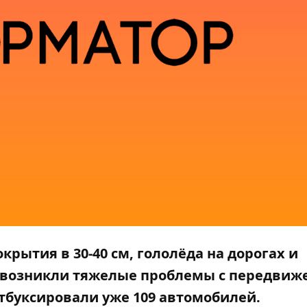
окрытия в 30-40 см, гололёда на дорогах и
ы возникли тяжелые проблемы с передви
 отбуксировали уже 109 автомобилей.