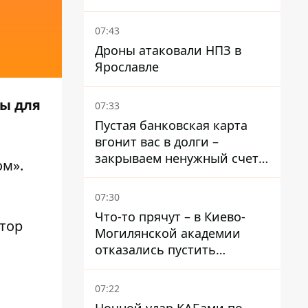
07:43
Дроны атаковали НПЗ в
Ярославле
ны для
07:33
Пустая банковская карта
вгонит вас в долги –
закрываем ненужный счет
ом»
.
правильно
07:30
Что-то прячут – в Киево-
втор
Могилянской академии
отказались пустить
комиссию по охране
памятников на территорию
07:22