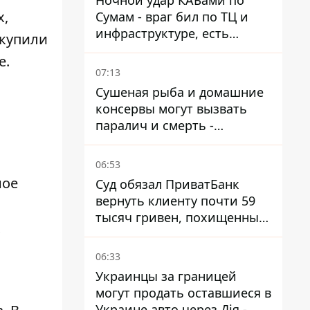
Ночной удар КАБами по
х,
Сумам - враг бил по ТЦ и
инфраструктуре, есть
 купили
ранены
е.
07:13
Сушеная рыба и домашние
консервы могут вызвать
паралич и смерть -
Госрыбагентство
предупреждает о ботулизме
06:53
ное
Суд обязал ПриватБанк
вернуть клиенту почти 59
тысяч гривен, похищенных
х
мошенниками
06:33
Украинцы за границей
могут продать оставшиеся в
Украине авто через Дія -