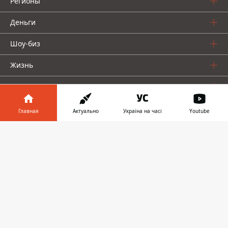
Регионы
Деньги
Шоу-биз
Жизнь
О нас
Главная
Актуально
Україна на часі
Youtube
Информатор в
Скачать
телефоне
👉
Информатор проекты
Столица
Ваши финансы
Авто
Geek
© 2016-2026 Informator