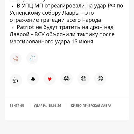
В УПЦ МП отреагировали на удар РФ по
Успенскому собору Лавры – это
отражение трагедии всего народа
Patriot не будут тратить на дрон над
Лаврой - ВСУ объяснили тактику после
массированного удара 15 июня
♥
🔥
😭
😆
😡
👍
ВЕНГРИЯ
УДАР РФ 15.06.26
КИЕВО-ПЕЧЕРСКАЯ ЛАВРА