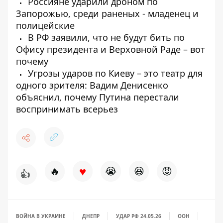
Россияне ударили дроном по
Запорожью, среди раненых - младенец и
полицейские
В РФ заявили, что не будут бить по
Офису президента и Верховной Раде – вот
почему
Угрозы ударов по Киеву – это театр для
одного зрителя: Вадим Денисенко
объяснил, почему Путина перестали
воспринимать всерьез
♥
🔥
😭
😆
😡
👍
ВОЙНА В УКРАИНЕ
ДНЕПР
УДАР РФ 24.05.26
ООН