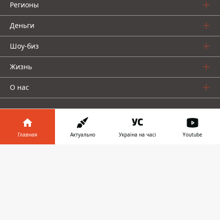
Регионы
Деньги
Шоу-биз
Жизнь
О нас
Главная
Актуально
Україна на часі
Youtube
Информатор в
Информатор проекты
Скачать
телефоне
👉
Столица
Ваши финансы
Авто
Geek
© 2016-2026 Informator