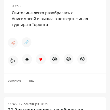
09:53
Свитолина легко разобралась с
Анисимовой и вышла в четвертьфинал
турнира в Торонто
♥
🔥
😭
😆
😡
👍
УКРПОЧТА
НБУ
11:45, 12 сентября 2025
30,2 тысячи гривен на обучение