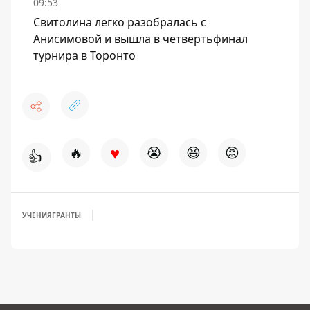
09:53
Свитолина легко разобралась с
Анисимовой и вышла в четвертьфинал
турнира в Торонто
♥
🔥
😭
😆
😡
👍
УЧЕНИЯ
ГРАНТЫ