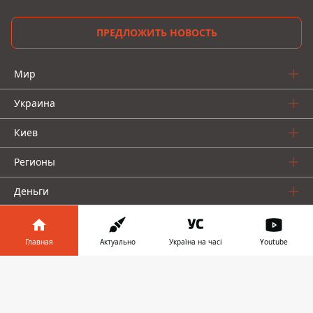
ПРЕДЛОЖИТЬ НОВОСТЬ
Мир
Украина
Киев
Регионы
Деньги
Шоу-биз
Главная
Актуально
Україна на часі
Youtube
Жизнь
Информатор в
Скачать
О нас
телефоне
👉