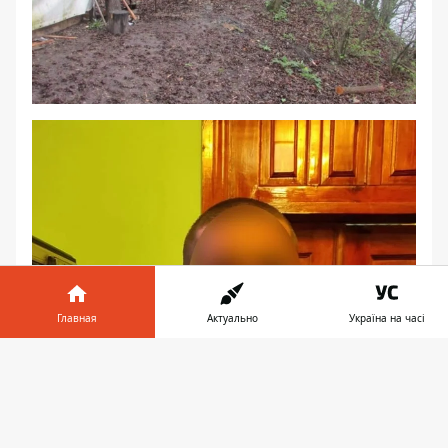
Главная
Актуально
Україна на часі
Информатор в
Скачать
телефоне
👉