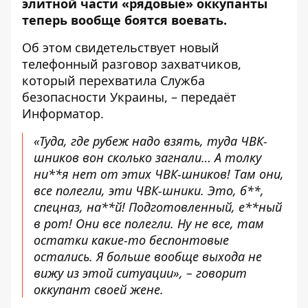
элитной части «рядовые» оккупанты
теперь вообще боятся воевать.
Об этом свидетельствует новый
телефонный разговор захватчиков,
который
перехватила
Служба
безопасности Украины, – передаёт
Информатор
.
«Туда, где рубеж надо взять, туда ЧВК-
шников вон сколько загнали… А толку
ни**я нет от этих ЧВК-шников! Там они,
все полегли, эти ЧВК-шники. Это, б**,
спецназ, на**й! Подготовленный, е**ный
в рот! Они все полегли. Ну не все, там
остатки какие-то беcпонтовые
остались. Я больше вообще выхода не
вижу из этой ситуации», – говорит
оккупант своей жене.