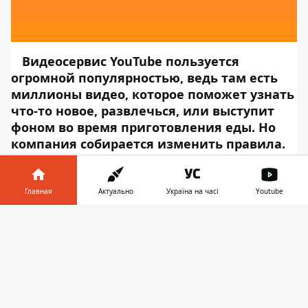
Видеосервис YouTube пользуется
огромной популярностью, ведь там есть
миллионы видео, которое поможет узнать
что-то новое, развлечься, или выступит
фоном во время приготовления еды. Но
компания собирается изменить правила.
С
1 июня видеосервис YouTube вводит
новые правила для пользователей
по
всему миру. Об этом
Главная
Актуально
Україна на часі
Youtube
сообщает
Информатор Tech
, ссылаясь на
Информатор в
Google
. Нововведения сначала вступили
Скачать
телефоне
👉
в
силу в
США (в
ноябре прошлого
года), а
теперь распространятся
и
на
другие страны. Они
подразумевают использование рекламы