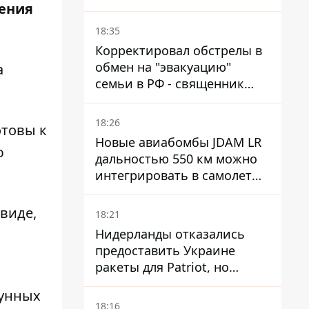
шения
дронами - FT
18:35
Корректировал обстрелы в
обмен на "эвакуацию"
а
семьи в РФ - священник
УПЦ МП получил 15 лет
тюрьмы
18:26
отовы к
Новые авиабомбы JDAM LR
ю
дальностью 550 км можно
интегрировать в самолеты
ВСУ, но есть нюансы.
виде,
18:21
Нидерланды отказались
предоставить Украине
ракеты для Patriot, но
готовы помочь иначе
мунных
18:16