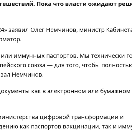
тешествий. Пока что власти ожидают ре
24»
заявил Олег Немчинов, министр Кабинет
рматор
.
 или иммунных паспортов. Мы технически г
ейского союза — для того, чтобы полность
азал Немчинов.
 документы как в электронном или бумажном 
 министерства цифровой трансформации и
едению как паспортов вакцинации, так и им