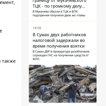
границу от Мукачевского
емент,
ТЦК - по громкому делу
первые подозрения
В Мукачево обыски в ТЦК и ВЛК:
подозрения получили двое экс-главы
получили двое бывших
руководителей
18:08
е
В Сумах двух работников
налоговой задержали во
время получения взятки
В Сумах ДБР и прокуратура разоблачили
служащих ГНС на получении средств от
ФЛП.
и также