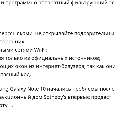
 или программно-аппаратный фильтрующий эл
перссылками, не открывайте подозрительны
сторонних;
ыми сетями Wi-Fi;
я только из официальных источников;
их окон из интернет-браузера, так как он
пасный код.
ung Galaxy Note 10 начались проблемы после
аукционный дом Sothebyʼs впервые продаст
юту
.