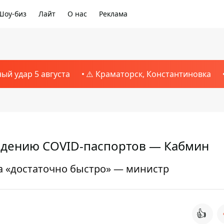
Шоу-биз
Лайт
О нас
Реклама
ный удар 5 августа
⚠️ Краматорск, Константиновка
ведению COVID-паспортов — Кабмин
а «достаточно быстро» — министр
👍