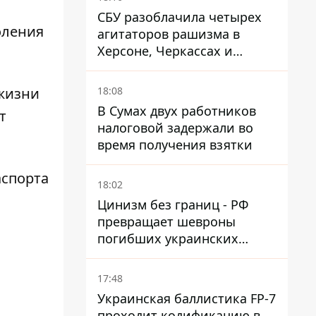
СБУ разоблачила четырех
оления
агитаторов рашизма в
Херсоне, Черкассах и
Сумской области
жизни
18:08
В Сумах двух работников
т
налоговой задержали во
время получения взятки
аспорта
18:02
Цинизм без границ - РФ
превращает шевроны
погибших украинских
защитников в экспонаты
"музея СВО"
17:48
Украинская баллистика FP-7
проходит кодификацию в