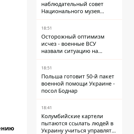
наблюдательный совет
Национального музея
Голодомора-геноцида – что
известно о должности
18:51
Осторожный оптимизм
исчез - военные ВСУ
назвали ситуацию на
фронте более сложной - Bild
18:51
Польша готовит 50-й пакет
военной помощи Украине -
посол Боднар
18:41
Колумбийские картели
пытаются ссылать людей в
дению
Украину учиться управлять