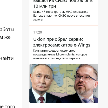
вышел из СИЗО под залог в
10 млн грн
.
Бывший госсекретарь МИД Александр
Баньков покинул СИЗО после внесения
залога
работы
17:20
ом же
Uklon приобрел сервис
электросамокатов e-Wings
Компания создает отдельное
подразделение Micromobility, которое
 найти
возглавят соучредители сервиса
самокатов.
е того,