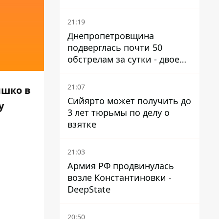
21:19
Днепропетровщина
подверглась почти 50
обстрелам за сутки - двое
погибших, шесть
пострадавших
21:07
яшко в
Сийярто может получить до
у
3 лет тюрьмы по делу о
взятке
21:03
Армия РФ продвинулась
возле Константиновки -
DeepState
20:50