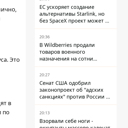
ЕС ускоряет создание
лично,
альтернативы Starlink, но
и
без SpaceX проект может не
обойтись
20:36
В Wildberries продали
товаров военного
назначения на сотни
уса
. Это
миллионов, но удары ВСУ
изменили ситуацию
20:27
Сенат США одобрил
законопроект об "адских
санкциях" против России и
ят в
Ирана
 по
20:13
Взорвали себе ноги -
оккупанты массово калечат