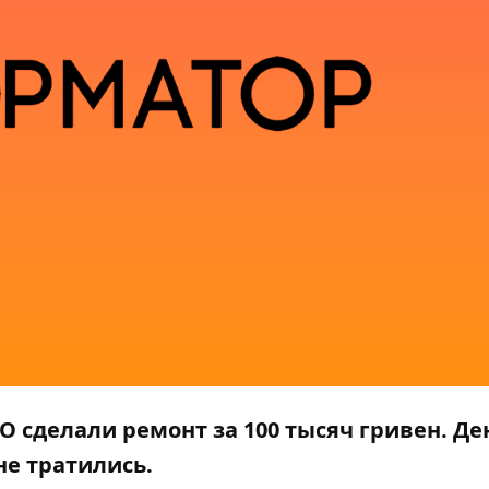
О сделали ремонт за 100 тысяч гривен. Де
не тратились.