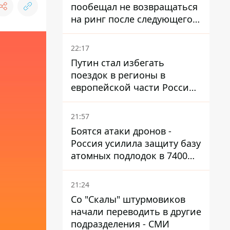
пообещал не возвращаться
на ринг после следующего
боя
22:17
Путин стал избегать
поездок в регионы в
европейской части России,
куда регулярно долетают
дроны
21:57
Боятся атаки дронов -
Россия усилила защиту базу
атомных подлодок в 7400
км от Украины
21:24
Со "Скалы" штурмовиков
начали переводить в другие
подразделения - СМИ