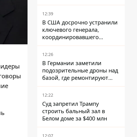
12:39
В США досрочно устранили
ключевого генерала,
координировавшего
поддержку Украины -
причину умалчивают
12:26
В Германии заметили
лидеры
подозрительные дроны над
еговоры
базой, где ремонтируют
Patriot - СМИ
ние
12:22
Суд запретил Трампу
строить бальный зал в
нь
Белом доме за $400 млн
12:07