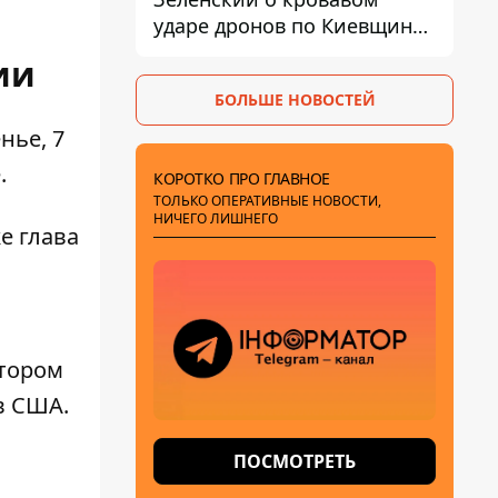
ударе дронов по Киевщине,
где погибли дедушка,
ии
бабушка и их малолетний
БОЛЬШЕ НОВОСТЕЙ
внук
нье, 7
.
КОРОТКО ПРО ГЛАВНОЕ
ТОЛЬКО ОПЕРАТИВНЫЕ НОВОСТИ,
НИЧЕГО ЛИШНЕГО
е глава
атором
в США.
ПОСМОТРЕТЬ