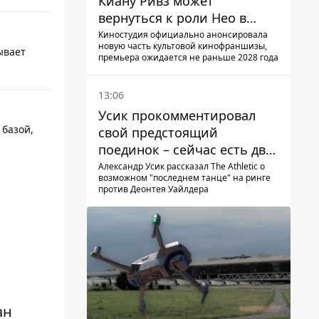
Киану Ривз может
вернуться к роли Нео в
пятой части
Киностудия официально анонсировала
новую часть культовой кинофраншизы,
ывает
премьера ожидается не раньше 2028 года
13:06
Усик прокомментировал
 базой,
свой предстоящий
поединок – сейчас есть два
варианта
Александр Усик рассказал The Athletic о
возможном "последнем танце" на ринге
против Деонтея Уайлдера
ан