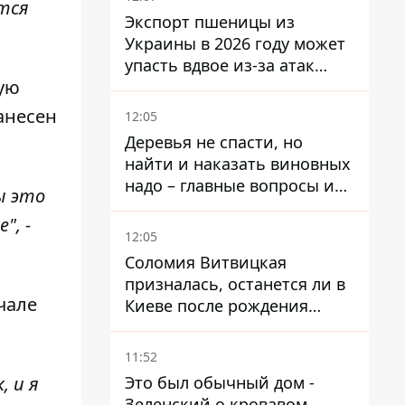
ется
Экспорт пшеницы из
Украины в 2026 году может
упасть вдвое из-за атак
мую
россиян по портам
анесен
12:05
Деревья не спасти, но
найти и наказать виновных
надо – главные вопросы и
ы это
выводы из конфликта на
", -
Теремках
12:05
Соломия Витвицкая
призналась, останется ли в
чале
Киеве после рождения
ребенка
11:52
Это был обычный дом -
, и я
Зеленский о кровавом