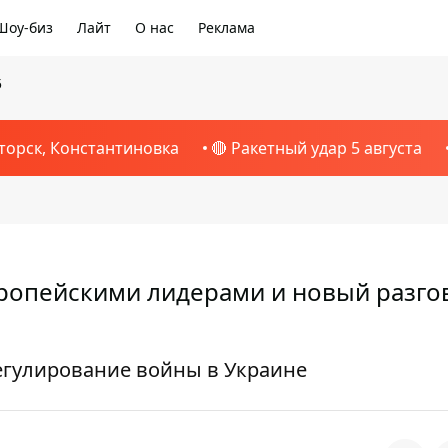
Шоу-биз
Лайт
О нас
Реклама
5
торск, Константиновка
🔴 Ракетный удар 5 августа
вропейскими лидерами и новый разго
регулирование войны в Украине