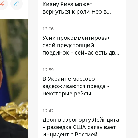
Киану Ривз может
вернуться к роли Нео в
пятой части
13:06
Усик прокомментировал
свой предстоящий
поединок – сейчас есть два
варианта
12:59
В Украине массово
задерживаются поезда -
некоторые рейсы
опаздывают более чем на
12 часов
12:42
Дрон в аэропорту Лейпцига
– разведка США связывает
инцидент с Россией