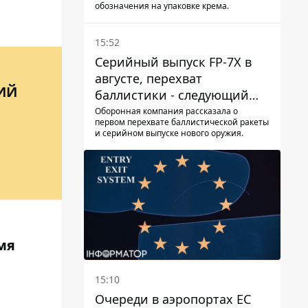
крема - АМКУ наложил
обозначения на упаковке крема.
штраф
15:52
Серийный выпуск FP-7X в
августе, перехват
ИЙ
баллистики - следующий
этап - Fire Point
Оборонная компания рассказала о
первом перехвате баллистической ракеты
конкретизировало планы
и серийном выпуске нового оружия.
мя
15:10
Очереди в аэропортах ЕС