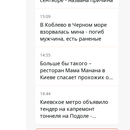
сентябре - названа причина
15:09
В Коблево в Черном море
взорвалась мина - погиб
мужчина, есть раненые
14:55
Больше бы такого –
ресторан Мама Манана в
Киеве спасает прохожих от
жары
14:44
Киевское метро объявило
тендер на капремонт
тоннеля на Подоле -
продлится почти два года