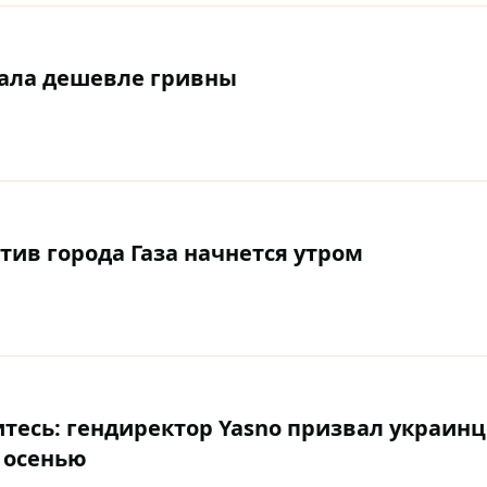
тала дешевле гривны
ив города Газа начнется утром
тесь: гендиректор Yasno призвал украин
 осенью