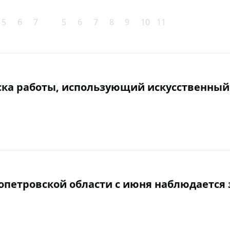
5
6
7
5
6
7
8
9
10
11
иска работы, использующий искусственный
опетровской области с июня наблюдается 