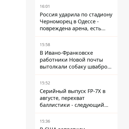
16:01
Россия ударила по стадиону
Черноморец в Одессе -
повреждена арена, есть
пострадавший
15:58
В Ивано-Франковске
работники Новой почты
вытолкали собаку шваброй
в 37-градусную жару -
реакция компании
15:52
Серийный выпуск FP-7X в
августе, перехват
баллистики - следующий
этап - Fire Point
конкретизировало планы
15:36