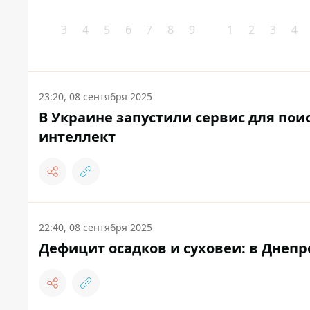
3
4
5
6
7
8
9
1
2
3
4
23:20, 08 сентября 2025
В Украине запустили сервис для по
интеллект
22:40, 08 сентября 2025
Дефицит осадков и суховеи: в Днепр