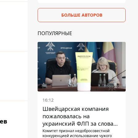
БОЛЬШЕ АВТОРОВ
ПОПУЛЯРНЫЕ
16:12
Швейцарская компания
пожаловалась на
цев
украинский ФЛП за слова
SUN SCRIPTION на упаковке
Комитет признал недобросовестной
конкуренцией использование чужого