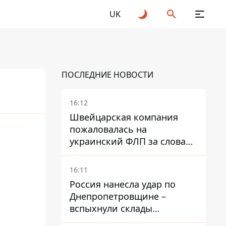
UK
ПОСЛЕДНИЕ НОВОСТИ
16:12
Швейцарская компания
пожаловалась на
украинский ФЛП за слова
SUN SCRIPTION на упаковке
крема - АМКУ наложил
16:11
штраф
Россия нанесла удар по
Днепропетровщине –
вспыхнули склады
логистической компании