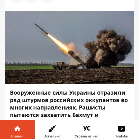
Вооруженные силы Украины отразили
ряд штурмов российских оккупантов во
многих направлениях. Рашисты
пытаются захватить Бахмут и
территорию Углегорской ТЭС.
Об этом сообщает
Информатор
со
Главная
Актуально
Україна на часі
Youtube