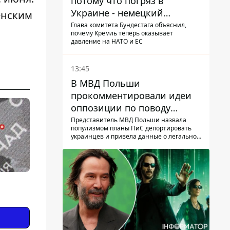
потому что погряз в
Украине - немецкий
енским
политик высказался о
Глава комитета Бундестага объяснил,
почему Кремль теперь оказывает
планах РФ
давление на НАТО и ЕС
13:45
В МВД Польши
прокомментировали идеи
оппозиции по поводу
депортации украинских
Представитель МВД Польши назвала
популизмом планы ПиС депортировать
мужчин - абсурд и популизм
украинцев и привела данные о легальной
занятости