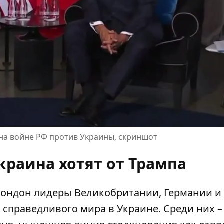
 на войне РФ против Украины, скриншот
краина хотят от Трампа
 Лондон лидеры Великобритании, Германии и
справедливого мира в Украине. Среди них –