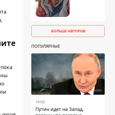
ита
,
БОЛЬШЕ АВТОРОВ
мите
ПОПУЛЯРНЫЕ
 пока
оны
но
или
14:03
Путин идет на Запад,
 июня.