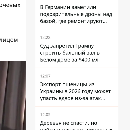
лючевых
В Германии заметили
подозрительные дроны над
базой, где ремонтируют
Patriot - СМИ
12:22
 лицом
Суд запретил Трампу
строить бальный зал в
Белом доме за $400 млн
12:07
Экспорт пшеницы из
Украины в 2026 году может
упасть вдвое из-за атак
россиян по портам
12:05
Деревья не спасти, но
найти и наказать виновных