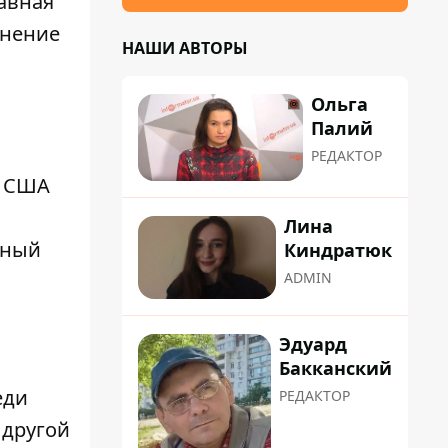
авная
анение
НАШИ АВТОРЫ
Ольга
Палий
РЕДАКТОР
ь США
Лина
рный
Киндратюк
ADMIN
Эдуард
Бакканский
еди
РЕДАКТОР
 другой