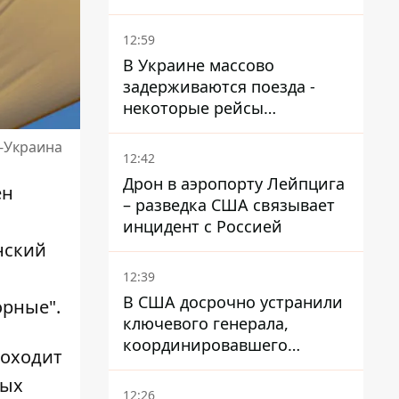
варианта
12:59
В Украине массово
задерживаются поезда -
некоторые рейсы
опаздывают более чем на
р-Украина
12 часов
12:42
Дрон в аэропорту Лейпцига
ен
– разведка США связывает
инцидент с Россией
нский
12:39
В США досрочно устранили
орные".
ключевого генерала,
координировавшего
роходит
поддержку Украины -
мых
причину умалчивают
12:26