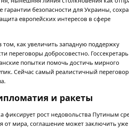
ня, нынешняя линия столкновения как отпр
е гарантии безопасности для Украины, сохр
ащита европейских интересов в сфере
в том, как увеличить западную поддержку
сти переговоры добросовестно. Госсекретар
канские попытки помочь достичь мирного
упик. Сейчас самый реалистичный перегово
а.
дипломатия и ракеты
ка фиксирует рост недовольства Путиным ср
ся от мира, соглашение может заключить уже