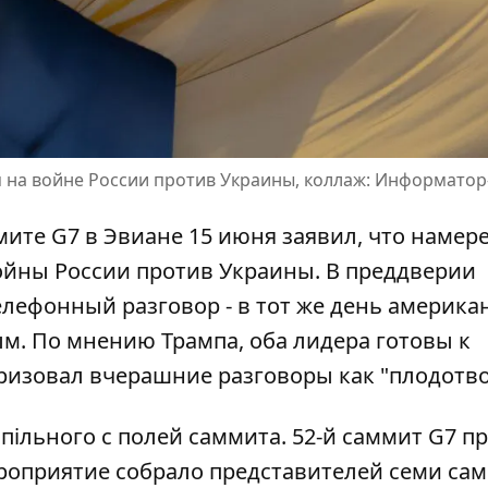
я на войне России против Украины, коллаж: Информато
ите G7 в Эвиане 15 июня заявил, что намер
ойны России против Украины.
В преддверии
телефонный разговор
- в тот же день америка
м. По мнению Трампа, оба лидера готовы к
ризовал вчерашние разговоры как "плодотв
спільного
с полей саммита. 52-й саммит G7 п
ероприятие собрало представителей семи са