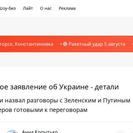
Шоу-биз
Лайт
О нас
Реклама
торск, Константиновка
🔴 Ракетный удар 5 августа
ое заявление об Украине - детали
и назвал разговоры с Зеленским и Путиным
еров готовыми к переговорам
Анна Копытько