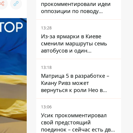
прокомментировали идеи
оппозиции по поводу
депортации украинских
мужчин - абсурд и популизм
13:28
Из-за ярмарки в Киеве
сменили маршруты семь
автобусов и один
троллейбус
13:18
Матрица 5 в разработке –
Киану Ривз может
вернуться к роли Нео в
пятой части
13:06
Усик прокомментировал
свой предстоящий
поединок – сейчас есть два