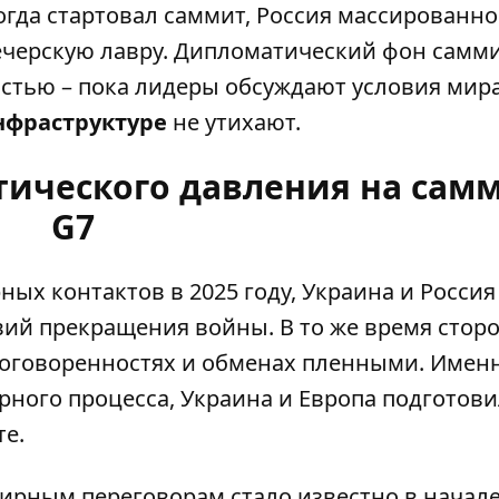
когда стартовал саммит, Россия массированно
Печерскую лавру. Дипломатический фон самм
стью – пока лидеры обсуждают условия мира
нфраструктуре
не утихают.
ического давления на сам
G7
ых контактов в 2025 году, Украина и Россия
вий прекращения войны. В то же время стор
договоренностях и обменах пленными. Имен
рного процесса,
Украина и Европа подготов
е.
рным переговорам стало известно в начале