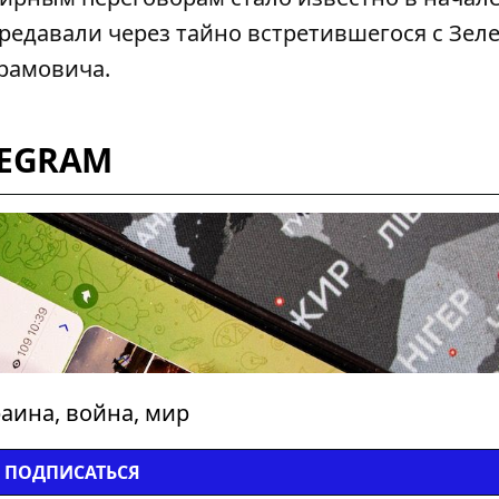
ередавали через тайно
встретившегося с Зел
рамовича.
LEGRAM
аина, война, мир
ПОДПИСАТЬСЯ