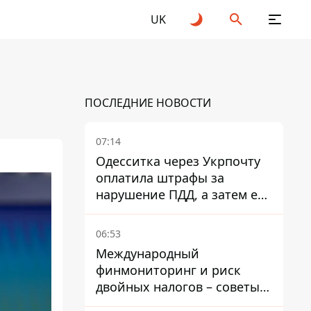
UK
ПОСЛЕДНИЕ НОВОСТИ
07:14
Одесситка через Укрпочту
оплатила штрафы за
нарушение ПДД, а затем ее
счета заблокировали - в
чем причина и что решил
06:53
суд
Международный
финмониторинг и риск
двойных налогов – советы
украинцам в Польше