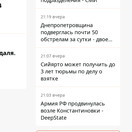
подразделения - СМИ
4
21:19 вчера
Днепропетровщина
подверглась почти 50
обстрелам за сутки - двое
погибших, шесть
даля.
пострадавших
21:07 вчера
Сийярто может получить до
3 лет тюрьмы по делу о
взятке
21:03 вчера
Армия РФ продвинулась
возле Константиновки -
DeepState