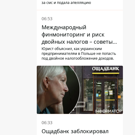
чем причина и что решил
за смс и подала апелляцию
суд
06:53
Международный
финмониторинг и риск
двойных налогов – советы
украинцам в Польше
Юрист объяснил, как украинским
предпринимателям в Польше не попасть
под двойное налогообложение доходов.
06:33
Ощадбанк заблокировал