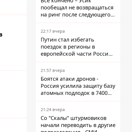
Все кончено – Усик
пообещал не возвращаться
на ринг после следующего
боя
22:17 вчера
в
Путин стал избегать
поездок в регионы в
европейской части России,
куда регулярно долетают
дроны
21:57 вчера
Боятся атаки дронов -
Россия усилила защиту базу
атомных подлодок в 7400
км от Украины
21:24 вчера
Со "Скалы" штурмовиков
начали переводить в другие