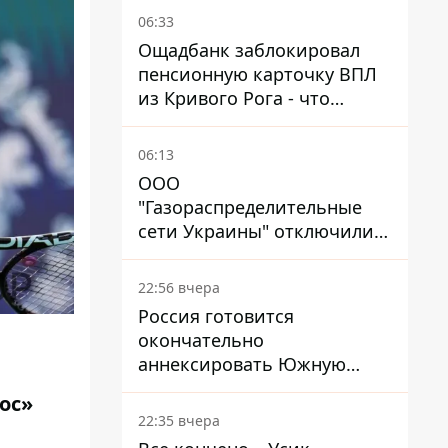
06:33
Ощадбанк заблокировал
пенсионную карточку ВПЛ
из Кривого Рога - что
решил суд
06:13
ООО
"Газораспределительные
сети Украины" отключили
львовянке газ - что решил
суд
22:56 вчера
Россия готовится
окончательно
аннексировать Южную
Осетию – страны НАТО
ос»
обеспокоены
22:35 вчера