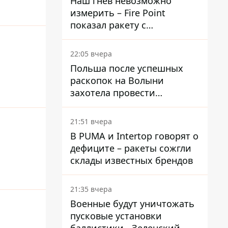
Наш гнев невозможно
измерить – Fire Point
показал ракету с
загадочной отметкой 723
22:05 вчера
Польша после успешных
раскопок на Волыни
захотела провести
эксгумацию в новых местах
21:51 вчера
В PUMA и Intertop говорят о
дефиците – ракеты сожгли
склады известных брендов
21:35 вчера
Военные будут уничтожать
пусковые установки