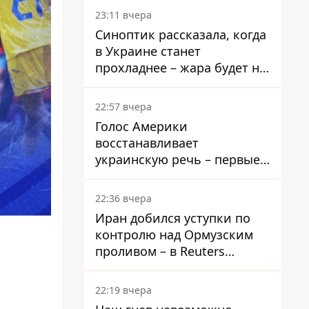
23:11 вчера
Синоптик рассказала, когда
в Украине станет
прохладнее – жара будет не
долго
22:57 вчера
Голос Америки
восстанавливает
украинскую речь – первые
эфиры ожидаются на
следующей неделе
22:36 вчера
Иран добился уступки по
контролю над Ормузским
проливом – в Reuters
раскрыли детали
22:19 вчера