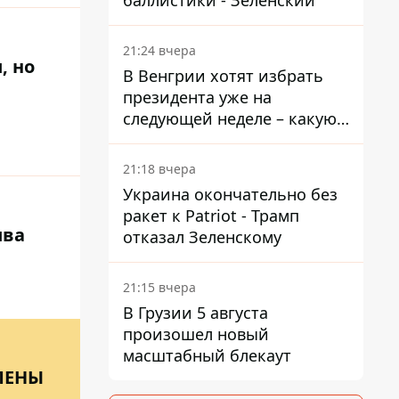
баллистики - Зеленский
21:24 вчера
, но
В Венгрии хотят избрать
президента уже на
следующей неделе – какую
дату предлагают
21:18 вчера
Украина окончательно без
ракет к Patriot - Трамп
ива
отказал Зеленскому
21:15 вчера
В Грузии 5 августа
произошел новый
масштабный блекаут
ЛЕНЫ