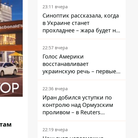
23:11 вчера
Синоптик рассказала, когда
в Украине станет
прохладнее – жара будет не
долго
22:57 вчера
Голос Америки
восстанавливает
украинскую речь – первые
эфиры ожидаются на
следующей неделе
22:36 вчера
Иран добился уступки по
контролю над Ормузским
проливом – в Reuters
раскрыли детали
 там
22:19 вчера