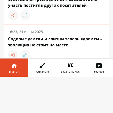
участь постигла других посетителей
16:23, 24 июня 2025
Садовые улитки и слизни теперь ядовиты -
эволюция не стоит на месте
15:07, 19 июня 2025
Главная
Актуально
Україна на часі
Youtube
Как отличить пищевое отравление от
Информатор в
кишечной инфекции и из чего смешать
Скачать
телефоне
👉
спасительный напиток