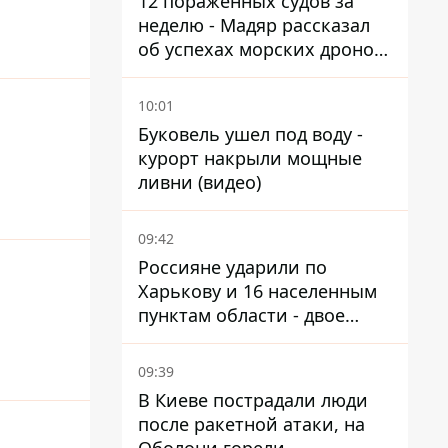
12 пораженных судов за
неделю - Мадяр рассказал
об успехах морских дронов
в Черном и Азовском морях
10:01
Буковель ушел под воду -
курорт накрыли мощные
ливни (видео)
09:42
Россияне ударили по
Харькову и 16 населенным
пунктам области - двое
погибших
09:39
В Киеве пострадали люди
после ракетной атаки, на