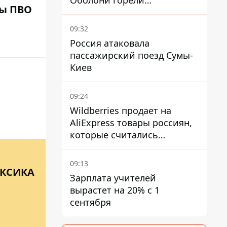
Оболони горели
ты ПВО
резервуары с топливом
09:32
Россия атаковала
пассажирский поезд Сумы-
Киев
09:24
Wildberries продает на
AliExpress товары россиян,
которые считались
уничтоженными на складах
09:13
ЕКСИКА
Зарплата учителей
вырастет на 20% с 1
сентября