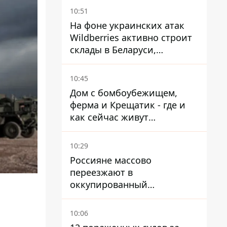
миграционного конфликта
10:51
На фоне украинских атак
Wildberries активно строит
склады в Беларуси,
Казахстане, Узбекистане
10:45
Дом с бомбоубежищем,
ферма и Крещатик - где и
как сейчас живут
украинские знаменитости
10:29
Россияне массово
переезжают в
оккупированный
Мариуполь, а местных
оставляют без жилья
10:06