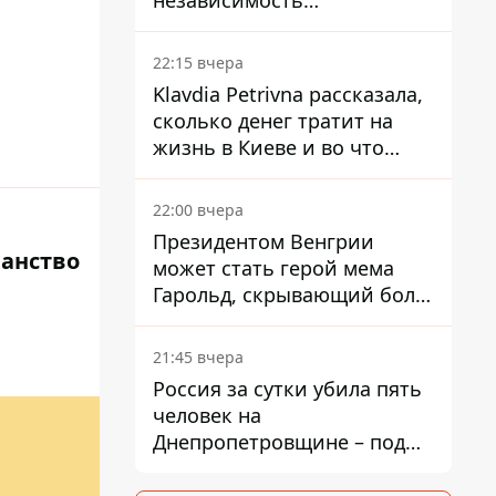
независимость
собственного Центробанка,
заставив снизить базовую
22:15 вчера
ставку
Klavdia Petrivna рассказала,
сколько денег тратит на
жизнь в Киеве и во что
вкладывает миллионы
22:00 вчера
Президентом Венгрии
ранство
может стать герой мема
Гарольд, скрывающий боль
– он возглавил народное
голосование
21:45 вчера
Россия за сутки убила пять
человек на
Днепропетровщине – под
ударами оказались пять
районов области