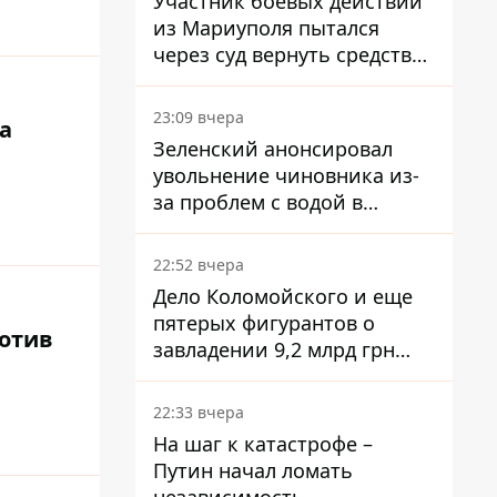
Участник боевых действий
из Мариуполя пытался
через суд вернуть средства
субсидии со счета в
Ощадбанке – каким было
23:09 вчера
а
решение
Зеленский анонсировал
увольнение чиновника из-
за проблем с водой в
Марганце
22:52 вчера
Дело Коломойского и еще
пятерых фигурантов о
отив
завладении 9,2 млрд грн
ПриватБанка направили в
суд
22:33 вчера
На шаг к катастрофе –
Путин начал ломать