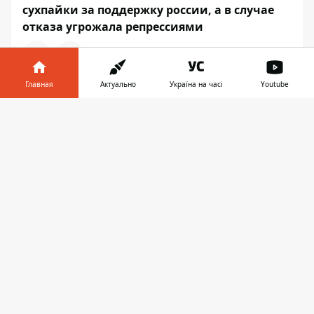
сухпайки за поддержку россии, а в случае
отказа угрожала репрессиями
Главная
Актуально
Україна на часі
Youtube
20:30, 02 октября 2022
Информатор в
Украинские военные показали видео, как
Скачать
телефоне
👉
колонна россиян бежала из Лимана
УКРАИНА