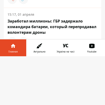
15:17, 01 апреля
Заработал миллионы: ГБР задержало
командира батареи, который перепродавал
волонтерам дроны
Главная
Актуально
Україна на часі
Youtube
18:19, 30 марта
Информатор в
Лесная мафия и миллионные взятки: СБУ
Скачать
телефоне
👉
поймала на сделках главу «Батькивщины»
на Харьковщине Сергея Пономаренко
КРИМИНАЛ