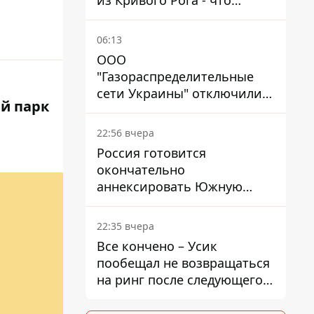
из Кривого Рога - что
решил суд
06:13
ООО
"Газораспределительные
сети Украины" отключили
й парк
львовянке газ - что решил
суд
22:56 вчера
Россия готовится
окончательно
аннексировать Южную
Осетию – страны НАТО
обеспокоены
22:35 вчера
Все кончено – Усик
пообещал не возвращаться
на ринг после следующего
боя