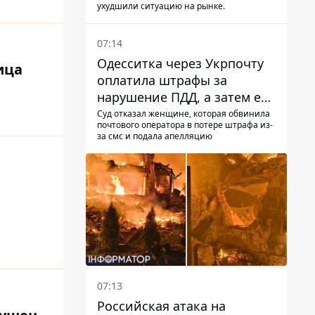
ухудшили ситуацию на рынке.
07:14
Одесситка через Укрпочту
ица
оплатила штрафы за
нарушение ПДД, а затем ее
счета заблокировали - в
Суд отказал женщине, которая обвинила
почтового оператора в потере штрафа из-
чем причина и что решил
за смс и подала апелляцию
суд
07:13
Российская атака на