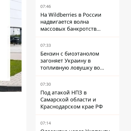
07:46
На Wildberries в России
надвигается волна
массовых банкротств
продавцов - Reuters
07:33
Бензин с биоэтанолом
загоняет Украину в
топливную ловушку во
время войны - Сергей Куюн
07:30
Под атакой НПЗ в
Самарской области и
Краснодарском крае РФ
07:14