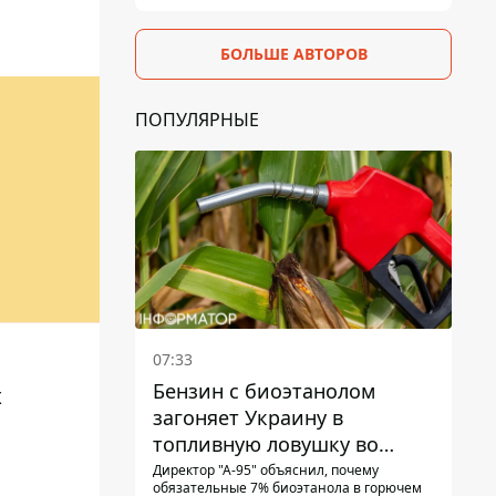
БОЛЬШЕ АВТОРОВ
ПОПУЛЯРНЫЕ
07:33
Бензин с биоэтанолом
х
загоняет Украину в
топливную ловушку во
время войны - Сергей Куюн
Директор "А-95" объяснил, почему
обязательные 7% биоэтанола в горючем