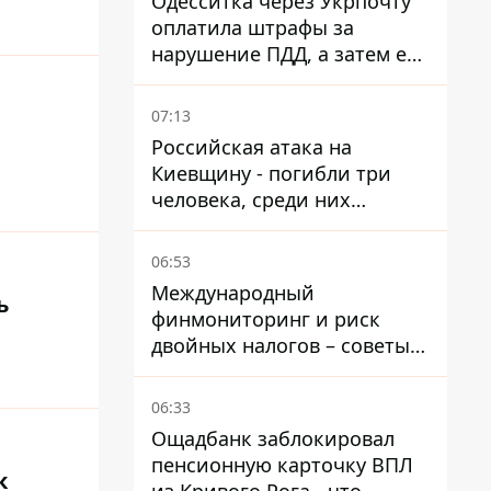
Одесситка через Укрпочту
оплатила штрафы за
нарушение ПДД, а затем ее
счета заблокировали - в
чем причина и что решил
07:13
суд
Российская атака на
Киевщину - погибли три
человека, среди них
ребенок 2022 года
рождения
06:53
Международный
ь
финмониторинг и риск
двойных налогов – советы
украинцам в Польше
06:33
Ощадбанк заблокировал
пенсионную карточку ВПЛ
к