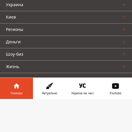
Украина
Киев
Регионы
Деньги
Шоу-биз
Жизнь
О нас
Главная
Актуально
Україна на часі
Youtube
Информатор в
Скачать
телефоне
👉
Информатор проекты
Столица
Ваши финансы
Авто
Geek