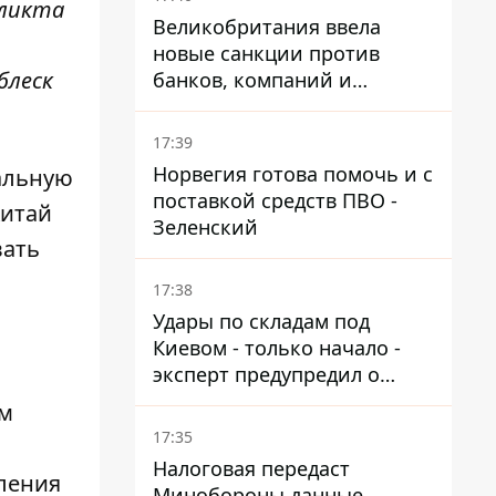
фликта
Великобритания ввела
новые санкции против
блеск
банков, компаний и
танкеров РФ
17:39
Норвегия готова помочь и с
альную
поставкой средств ПВО -
Китай
Зеленский
вать
17:38
Удары по складам под
Киевом - только начало -
эксперт предупредил о
новой угрозе
им
17:35
Налоговая передаст
ления
Минобороны данные