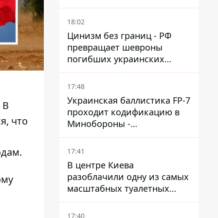
18:02
Цинизм без границ - РФ
превращает шевроны
погибших украинских
защитников в экспонаты
"музея СВО"
17:48
Украинская баллистика FP-7
. В
проходит кодификацию в
я, что
Минобороны -
приближается боевое
применение - Reuters
одам.
17:41
В центре Киева
разоблачили одну из самых
ому
масштабных туалетных
схем с фиктивным домом
17:40