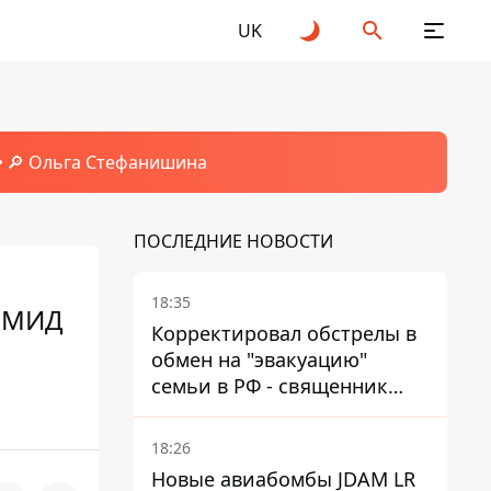
UK
🔎 Ольга Стефанишина
ПОСЛЕДНИЕ НОВОСТИ
18:35
е МИД
Корректировал обстрелы в
обмен на "эвакуацию"
семьи в РФ - священник
УПЦ МП получил 15 лет
тюрьмы
18:26
Новые авиабомбы JDAM LR