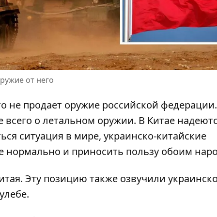
оружие от него
то
не продает оружие российской федерации
 всего о летальном оружии. В Китае надеютс
ться ситуация в мире, украинско-китайские
е нормально и приносить пользу обоим нар
итая. Эту позицию
также озвучили украинск
улебе
.