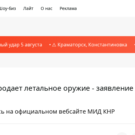
Шоу-биз
Лайт
О нас
Реклама
ный удар 5 августа
⚠️ Краматорск, Константиновка
продает летальное оружие - заявлени
сь на официальном вебсайте МИД КНР