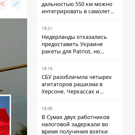
дальностью 550 км можно
интегрировать в самолеты
ВСУ, но есть нюансы.
18:21
Нидерланды отказались
предоставить Украине
ракеты для Patriot, но
готовы помочь иначе
18:16
СБУ разоблачила четырех
агитаторов рашизма в
Херсоне, Черкассах и
Сумской области
18:08
В Сумах двух работников
налоговой задержали во
время получения взятки