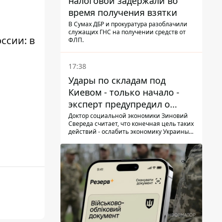
налоговой задержали во
время получения взятки
В Сумах ДБР и прокуратура разоблачили
служащих ГНС на получении средств от
ссии: в
ФЛП.
17:38
Удары по складам под
Киевом - только начало -
эксперт предупредил о
новой угрозе
Доктор социальной экономики Зиновий
Свереда считает, что конечная цель таких
действий - ослабить экономику Украины и
заставить людей покидать опасные
регионы