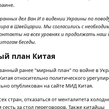
раине.
анных дел Ван И о видении Украины по повод
ира в Швейцарии. Мы согласились с необход
онтакты на всех уровнях и продолжать наш д
 итогам беседы.
й план Китая
ванный ранее "мирный план" по войне в Укр
Китая относительно политического урегули
ьно опубликован на сайте МИД Китая
.
сех стран, отказаться от менталитета холодн
 сесть за стол переговоров. Также китайцы