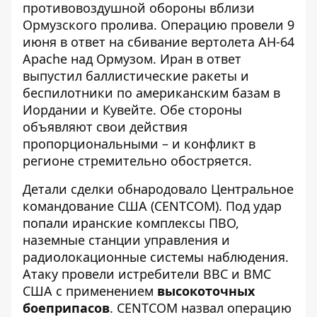
противовоздушной обороны вблизи
Ормузского пролива. Операцию провели 9
июня в ответ на
сбивание вертолета AH-64
Apache над Ормузом
. Иран в ответ
выпустил баллистические ракеты и
беспилотники по американским базам в
Иордании и Кувейте. Обе стороны
объявляют свои действия
пропорциональными – и конфликт в
регионе стремительно обостряется.
Детали сделки обнародовало
Центральное
командование США (CENTCOM)
. Под удар
попали иранские комплексы ПВО,
наземные станции управления и
радиолокационные системы наблюдения.
Атаку провели истребители ВВС и ВМС
США с применением
высокоточных
боеприпасов
. CENTCOM назвал операцию