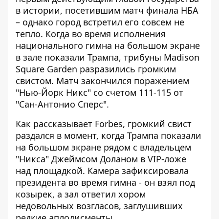
в истории, посетившим матч финала НБА
– однако город встретил его совсем не
тепло. Когда во время исполнения
национального гимна на большом экране
в зале показали Трампа, трибуны Madison
Square Garden разразились громким
свистом. Матч закончился поражением
"Нью-Йорк Никс" со счетом 111-115 от
"Сан-Антонио Сперс".
Как рассказывает
Forbes
, громкий свист
раздался в момент, когда Трампа показали
на большом экране рядом с владельцем
"Никса" Джеймсом Доланом в VIP-ложе
над площадкой. Камера зафиксировала
президента во время гимна - он взял под
козырек, а зал ответил хором
недовольных возгласов, заглушивших
редкие аплодисменты.