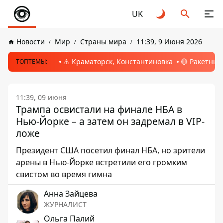
UK
Новости
Мир
Страны мира
11:39, 9 Июня 2026
⚠️ Краматорск, Константиновка
🔴 Ракетный
ТОПТЕМЫ:
11:39, 09 июня
Трампа освистали на финале НБА в
Нью-Йорке – а затем он задремал в VIP-
ложе
Президент США посетил финал НБА, но зрители
арены в Нью-Йорке встретили его громким
свистом во время гимна
Анна Зайцева
ЖУРНАЛИСТ
Ольга Палий