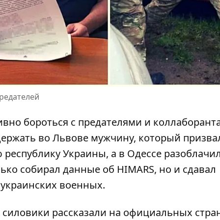
редателей
ивно
бороться с предателями и коллаборант
адержать во Львове мужчину, который призва
 республику Украины, а в Одессе разоблачи
лько собирал данные об HIMARS, но и сдавал
украинских военных.
силовики рассказали
на официальных стра