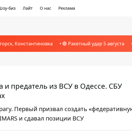
Шоу-биз
Лайт
О нас
Реклама
торск, Константиновка
🔴 Ракетный удар 5 августа
 и предатель из ВСУ в Одессе. СБУ
ах
агу. Первый призвал создать «федеративну
HIMARS и сдавал позиции ВСУ