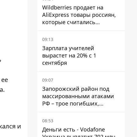
Wildberries продает на
AliExpress товары россиян,
которые считались
уничтоженными на складах
09:13
Зарплата учителей
вырастет на 20% с 1
»
сентября
о
 ее
09:07
Запорожский район под
а.
массированными атаками
РФ – трое погибших,
четверо раненых
08:53
жался и
Деньги есть - Vodafone
Украина выплатит 702 млн