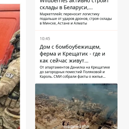
Wildberries активно строит
склады в Беларуси,
Казахстане, Узбекистане
Маркетплейс переносит логистику
подальше от ударов дронов, строя склады
в Минске, Астане и Алматы
10:45
Дом с бомбоубежищем,
ферма и Крещатик - где и
как сейчас живут
украинские знаменитости
От апартаментов Данилка на Крещатике
до загородных поместий Поляковой и
Кароль. СМИ собрали факты о жилье
украинских знаменитостей