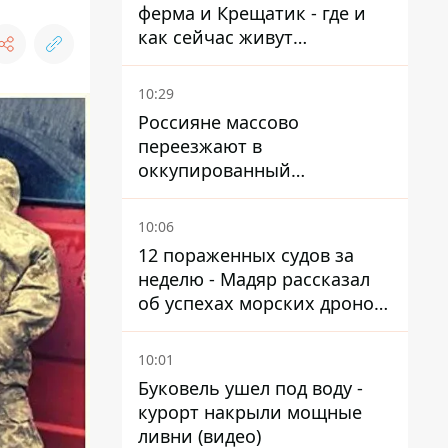
ферма и Крещатик - где и
как сейчас живут
украинские знаменитости
10:29
Россияне массово
переезжают в
оккупированный
Мариуполь, а местных
оставляют без жилья
10:06
12 пораженных судов за
неделю - Мадяр рассказал
об успехах морских дронов
в Черном и Азовском морях
10:01
Буковель ушел под воду -
курорт накрыли мощные
ливни (видео)