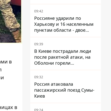
09:42
Россияне ударили по
Харькову и 16 населенным
пунктам области - двое
погибших
09:39
В Киеве пострадали люди
после ракетной атаки, на
ами
в
Оболони горели
резервуары с топливом
л
ли
09:32
Россия атаковала
пассажирский поезд Сумы-
Киев
ницах в
09:24