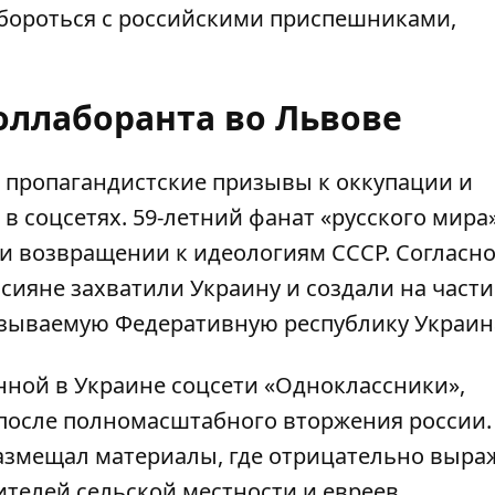
т бороться с российскими приспешниками,
оллаборанта во Львове
 пропагандистские призывы к оккупации и
 соцсетях. 59-летний фанат «русского мира
 и возвращении к идеологиям СССР. Согласн
сияне захватили Украину и создали на части
называемую Федеративную республику Украин
нной в Украине соцсети «Одноклассники»,
после полномасштабного вторжения россии.
азмещал материалы
, где отрицательно выра
телей сельской местности и евреев.