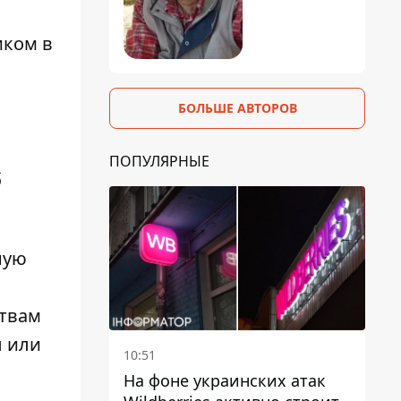
иком в
БОЛЬШЕ АВТОРОВ
ПОПУЛЯРНЫЕ
б
ную
ствам
ы или
10:51
На фоне украинских атак