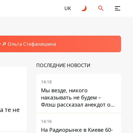
UK
🔎 Ольга Стефанишина
ПОСЛЕДНИЕ НОВОСТИ
14:18
Мы везде, никого
наказывать не будем –
Флэш рассказал анекдот о
а те не
незаменимой работе
связистов на фронте
14:16
На Радиорынке в Киеве 60-