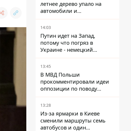
летнее дерево упало на
автомобили и
травмировало человека -
подробности
14:03
Путин идет на Запад,
потому что погряз в
Украине - немецкий
политик высказался о
планах РФ
13:45
В МВД Польши
прокомментировали идеи
оппозиции по поводу
депортации украинских
мужчин - абсурд и популизм
13:28
Из-за ярмарки в Киеве
сменили маршруты семь
автобусов и один