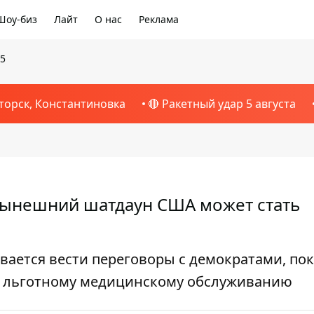
Шоу-биз
Лайт
О нас
Реклама
25
торск, Константиновка
🔴 Ракетный удар 5 августа
нынешний шатдаун США может стать
ается вести переговоры с демократами, пок
по льготному медицинскому обслуживанию