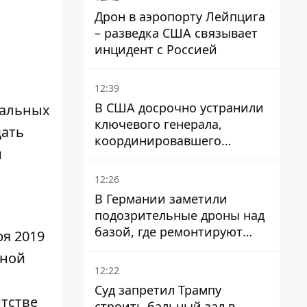
Дрон в аэропорту Лейпцига
– разведка США связывает
инцидент с Россией
12:39
В США досрочно устранили
ральных
ключевого генерала,
щать
координировавшего
и
поддержку Украины -
причину умалчивают
12:26
В Германии заметили
подозрительные дроны над
базой, где ремонтируют
ря 2019
Patriot - СМИ
нной
12:22
Суд запретил Трампу
нтстве
строить бальный зал в