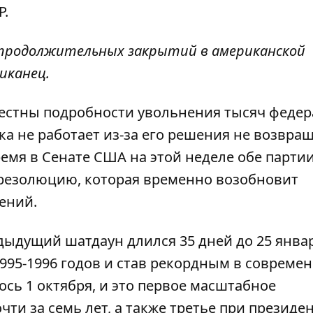
P.
 продолжительных закрытий в американской
ликанец.
вестны подробности увольнения тысяч феде
ка не работает из-за его решения не возвра
ремя в Сенате США на этой неделе обе парти
резолюцию, которая временно возобновит
ений.
едыдущий шатдаун длился 35 дней до 25 янва
1995-1996 годов и став рекордным в совреме
сь 1 октября, и это первое масштабное
ти за семь лет, а также третье при президе