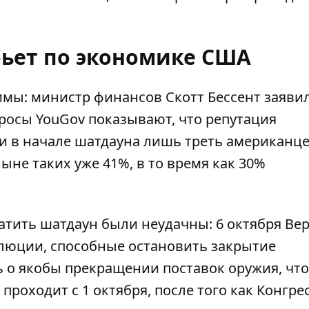
бьет по экономике США
мы: министр финансов Скотт Бессент заявил
просы YouGov показывают, что репутация
ли в начале шатдауна лишь треть американц
не таких уже 41%, в то время как 30%
тить шатдаун были неудачны: 6 октября Ве
олюции, способные остановить закрытие
ь о якобы прекращении поставок оружия, чт
роходит с 1 октября, после того как Конгрес