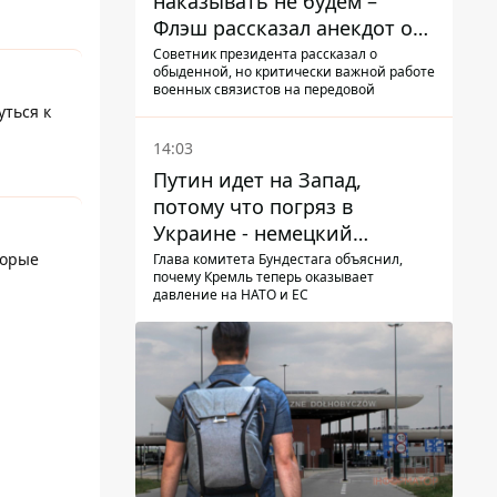
наказывать не будем –
Флэш рассказал анекдот о
незаменимой работе
Советник президента рассказал о
обыденной, но критически важной работе
связистов на фронте
военных связистов на передовой
уться к
14:03
Путин идет на Запад,
потому что погряз в
Украине - немецкий
политик высказался о
торые
Глава комитета Бундестага объяснил,
почему Кремль теперь оказывает
планах РФ
давление на НАТО и ЕС