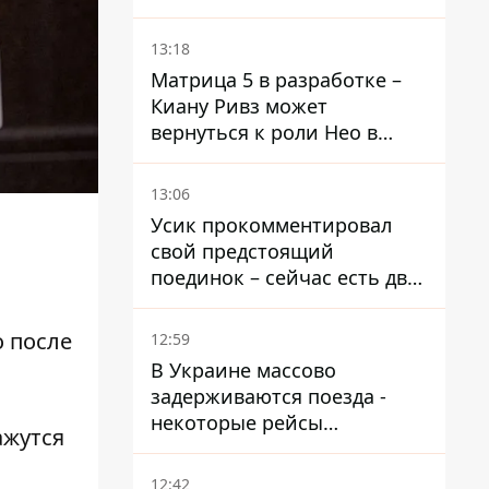
троллейбус
13:18
Матрица 5 в разработке –
Киану Ривз может
вернуться к роли Нео в
пятой части
13:06
Усик прокомментировал
свой предстоящий
поединок – сейчас есть два
варианта
о после
12:59
В Украине массово
задерживаются поезда -
некоторые рейсы
ажутся
опаздывают более чем на
12 часов
12:42