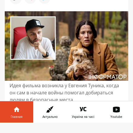
Идея фильма возникла у Евгения Туника, когда
он сам в начале войны помогал добираться
людям в безопасные места.
Работать вопреки - такого принципа в
Главная
Актуально
Україна на часі
Youtube
последние два года придерживается
украинский кинематограф,
Информатор в
Скачать