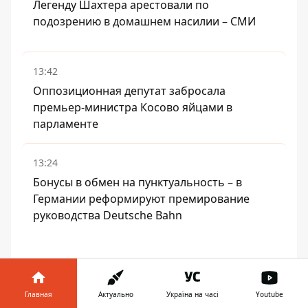
Легенду Шахтера арестовали по
подозрению в домашнем насилии – СМИ
13:42
Оппозиционная депутат забросала
премьер-министра Косово яйцами в
парламенте
13:24
Бонусы в обмен на пунктуальность – в
Германии реформируют премирование
руководства Deutsche Bahn
ЧИТАЙТЕ ТАКЖЕ:
Россияне хотят как можно скорее
Главная
Актуально
Україна на часі
Youtube