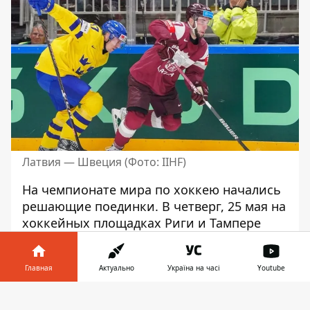
Латвия — Швеция (Фото: IIHF)
На чемпионате мира по хоккею начались
решающие поединки. В четверг, 25 мая на
хоккейных площадках Риги и Тампере
прошли четвертьфинальные матчи.
Сборная США одолела Чехию, а сборная
Главная
Актуально
Україна на часі
Youtube
Германии, вопреки прогнозам, выбила из
турнира сборную Швейцарии.
Информатор в
Скачать